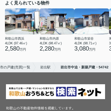
よく見られている物件
和歌山市西浜
和歌山市内原
和歌山市栄谷
4LDK (97.46㎡)
4LDK (98.47㎡)
4LDK (98.71㎡)
3
2,580
2,280
3,080
万円
万円
万円
市の戸建(売買)一覧
岩出駅
岩出市中迫・新築戸建・54742
和歌山の不動産物件情報を掲載しています。