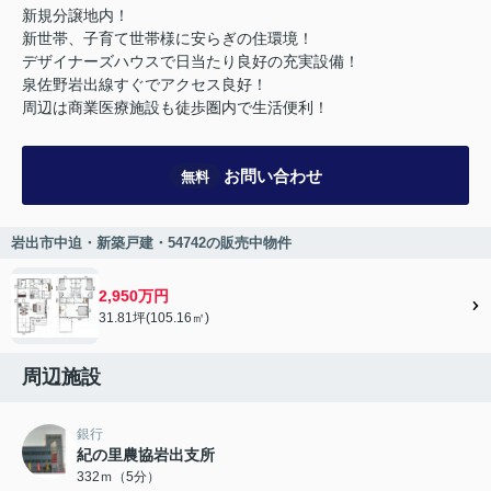
新規分譲地内！
新世帯、子育て世帯様に安らぎの住環境！
デザイナーズハウスで日当たり良好の充実設備！
泉佐野岩出線すぐでアクセス良好！
周辺は商業医療施設も徒歩圏内で生活便利！
お問い合わせ
無料
岩出市中迫・新築戸建・54742の販売中物件
2,950万円
31.81坪(105.16㎡)
周辺施設
銀行
紀の里農協岩出支所
332ｍ（5分）