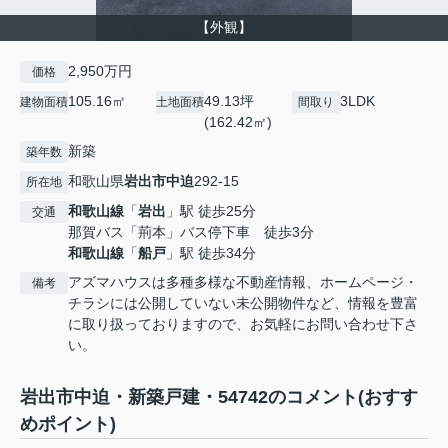
【外観】
2,950万円
価格
105.16㎡
49.13坪
3LDK
建物面積
土地面積
間取り
(162.42㎡)
新築
築年数
和歌山県
岩出市
中迫
292-15
所在地
和歌山線
「
岩出
」駅 徒歩25分
交通
那賀バス「荊本」バス停下車 徒歩3分
和歌山線
「
船戸
」駅 徒歩34分
アズマハウスは多種多様な不動産情報、ホームページ・
備考
チラシには公開していない未公開物件など、情報を豊富
に取り扱っておりますので、お気軽にお問い合わせ下さ
い。
岩出市中迫・新築戸建・54742のコメント(おすす
めポイント)