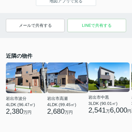
地図アプリで見る
メールで共有する
LINEで共有する
近隣の物件
岩出市中黒
岩出市波分
岩出市高瀬
3LDK (90.01㎡)
4LDK (96.47㎡)
4LDK (99.45㎡)
2,541
6,000
2,380
2,680
万
円
万円
万円