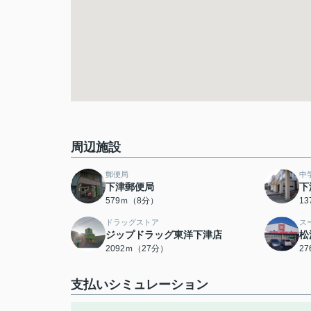
周辺施設
郵便局
中
下津郵便局
下
579ｍ（8分）
1
ドラッグストア
ス
ジップドラッグ東洋下津店
松
2092ｍ（27分）
2
支払いシミュレーション