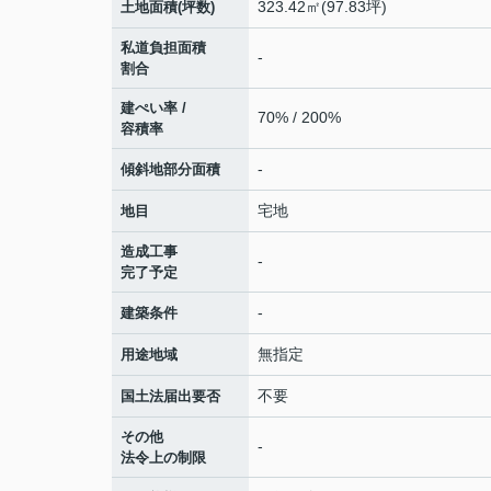
323.42㎡(97.83坪)
土地面積(坪数)
私道負担面積
-
割合
建ぺい率 /
70% / 200%
容積率
-
傾斜地部分面積
宅地
地目
造成工事
-
完了予定
-
建築条件
無指定
用途地域
不要
国土法届出要否
その他
-
法令上の制限