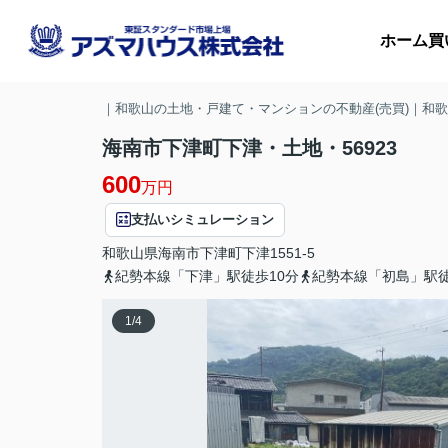
ホーム
買
｜和歌山の土地・戸建て・マンションの不動産(売買)｜和
海南市下津町下津・土地・56923
600
マ
万円
支払いシミュレーション
収
和歌山県
海南市
下津町下津
1551-5
紀勢本線「下津」駅徒歩10分
紀勢本線「初島」駅徒
1
/
4