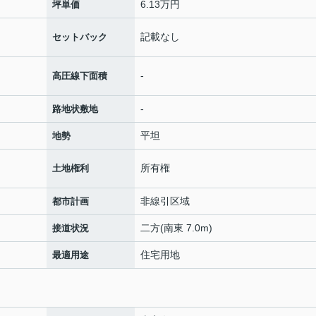
6.13万円
坪単価
記載なし
セットバック
-
高圧線下面積
-
路地状敷地
平坦
地勢
所有権
土地権利
非線引区域
都市計画
二方(南東 7.0m)
接道状況
住宅用地
最適用途