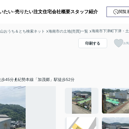
いたい
売りたい
注文住宅
会社概要
スタッフ紹介
閲覧
戸建て
海南市下津町下津・土地
歌山おうち＆とち検索ネット
海南市の土地(売買)一覧
土地
印刷する
お気
ンション
益・事業用
歩45分
紀勢本線「加茂郷」駅徒歩52分