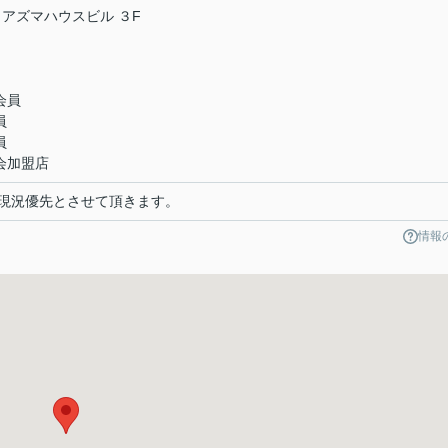
 アズマハウスビル ３F
会員
員
員
会加盟店
現況優先とさせて頂きます。
情報