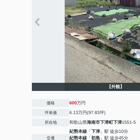
【外観】
600
万円
価格
6.13万円(97.83坪)
坪単価
和歌山県
海南市
下津町下津
1551-5
所在地
紀勢本線
「
下津
」駅 徒歩10分
紀勢本線
「
初島
」駅 徒歩45分
交通