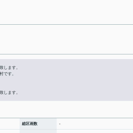
致します。
村です。
致します。
-
総区画数