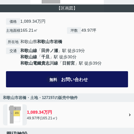
【区画図】
1,089.34万円
価格
165.21㎡
49.97坪
土地面積
坪数
和歌山県
和歌山市
岩橋
所在地
和歌山線
「
田井ノ瀬
」駅 徒歩19分
交通
和歌山線
「
千旦
」駅 徒歩30分
和歌山電鐵貴志川線
「
日前宮
」駅 徒歩39分
お問い合わせ
無料
和歌山市岩橋・土地・127197の販売中物件
1,089.34万円
49.97坪(165.21㎡)