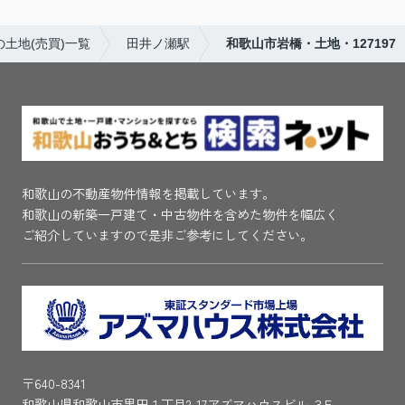
土地(売買)一覧
田井ノ瀬駅
和歌山市岩橋・土地・127197
和歌山の不動産物件情報を掲載しています。
和歌山の新築一戸建て・中古物件を含めた物件を幅広く
ご紹介していますので是非ご参考にしてください。
〒640-8341
和歌山県和歌山市黒田１丁目2-17アズマハウスビル ３F