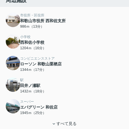
周辺施設
市役所・区役所
和歌山市役所 西和佐支所
986ｍ（13分）
小学校
西和佐小学校
1204ｍ（16分）
コンビニエンスストア
ローソン 和歌山栗栖店
1344ｍ（17分）
駅
田井ノ瀬駅
1432ｍ（18分）
スーパー
エバグリーン 和佐店
1945ｍ（25分）
すべて見る