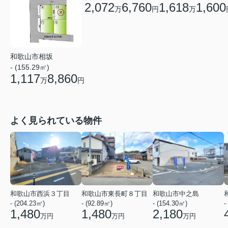
2,072
6,760
1,618
1,600
万
円
万
和歌山市相坂
- (155.29㎡)
1,117
8,860
万
円
よく見られている物件
和歌山市西浜３丁目
和歌山市東長町８丁目
和歌山市中之島
- (204.23㎡)
- (92.89㎡)
- (154.30㎡)
-
1,480
1,480
2,180
万円
万円
万円