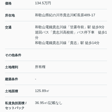
134.5万円
価格
和歌山県
紀の川市
貴志川町長原
489-17
所在地
和歌山電鐵貴志川線
「
甘露寺前
」駅 徒歩9分
交通
巡回バス「貴志川高校前」バス停下車 徒歩1
分
和歌山電鐵貴志川線
「
貴志
」駅 徒歩14分
その他条件
所有権
土地権利
-
建築条件
125.89㎡
土地面積
36.95㎡/記載なし
私道負担面積 /
セットバック