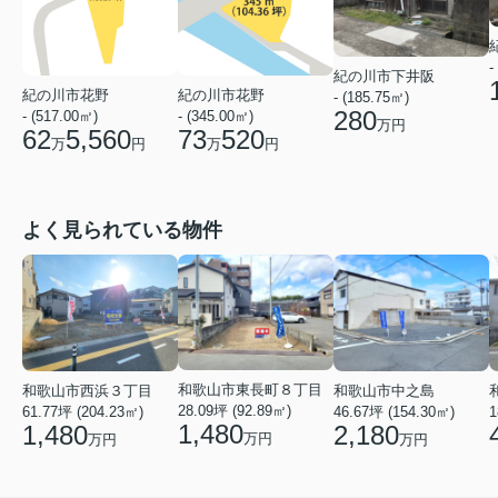
-
紀の川市下井阪
紀の川市花野
紀の川市花野
- (185.75㎡)
280
- (517.00㎡)
- (345.00㎡)
万円
62
5,560
73
520
万
円
万
円
よく見られている物件
和歌山市東長町８丁目
和歌山市西浜３丁目
和歌山市中之島
28.09坪 (92.89㎡)
61.77坪 (204.23㎡)
46.67坪 (154.30㎡)
1
1,480
1,480
2,180
万円
万円
万円