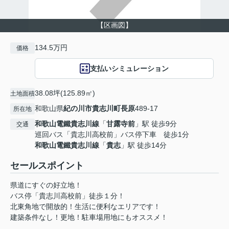
【区画図】
134.5万円
価格
支払いシミュレーション
38.08坪(125.89㎡)
土地面積
和歌山県
紀の川市
貴志川町長原
489-17
所在地
和歌山電鐵貴志川線
「
甘露寺前
」駅 徒歩9分
交通
巡回バス「貴志川高校前」バス停下車 徒歩1分
和歌山電鐵貴志川線
「
貴志
」駅 徒歩14分
セールスポイント
県道にすぐの好立地！
バス停「貴志川高校前」徒歩１分！
北東角地で開放的！生活に便利なエリアです！
建築条件なし！更地！駐車場用地にもオススメ！