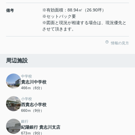
※有効面積：88.94㎡（26.90坪）
備考
※セットバック要
※図面と現況が相違する場合は、現況優先と
させて頂きます。
情報の見方
周辺施設
中学校
貴志川中学校
466ｍ（6分）
小学校
西貴志小学校
660ｍ（9分）
銀行
紀陽銀行 貴志川支店
673ｍ（9分）