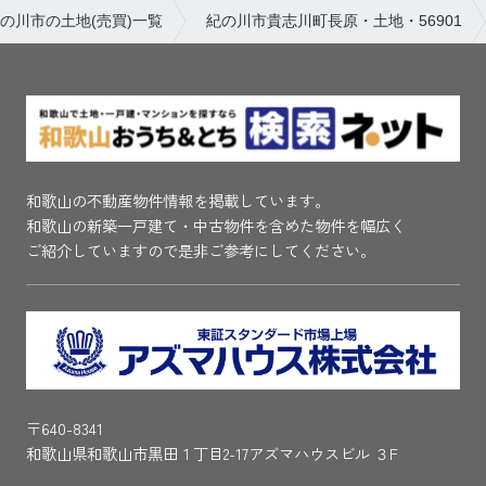
の川市の土地(売買)一覧
紀の川市貴志川町長原・土地・56901
和歌山の不動産物件情報を掲載しています。
和歌山の新築一戸建て・中古物件を含めた物件を幅広く
ご紹介していますので是非ご参考にしてください。
〒640-8341
和歌山県和歌山市黒田１丁目2-17アズマハウスビル ３F