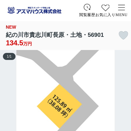
お気に入り
MENU
閲覧履歴
NEW
紀の川市貴志川町長原・土地・56901
134.5
万円
1
/
1