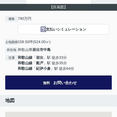
【区画図】
790万円
価格
支払いシミュレーション
158.50坪(524.00㎡)
土地面積
和歌山県
岩出市
中島
所在地
和歌山線
「
岩出
」駅 徒歩33分
交通
和歌山線
「
船戸
」駅 徒歩35分
和歌山線
「
紀伊小倉
」駅 徒歩64分
お問い合わせ
無料
地図