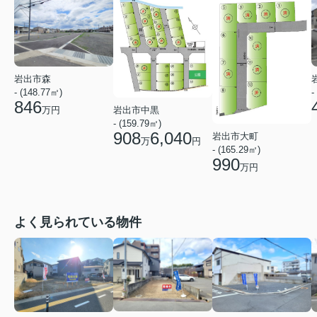
岩出市森
- (148.77㎡)
-
846
万円
岩出市中黒
- (159.79㎡)
908
6,040
岩出市大町
万
円
- (165.29㎡)
990
万円
よく見られている物件