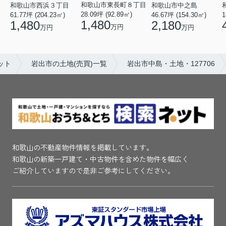
和歌山市東長町８丁目
和歌山市西浜３丁目
和歌山市中之島
28.09坪 (92.89㎡)
61.77坪 (204.23㎡)
46.67坪 (154.30㎡)
1
1,480
1,480
2,180
万円
万円
万円
ット
岩出市の土地(売買)一覧
岩出市中島・土地・127706
和歌山の不動産物件情報を掲載しています。
和歌山の新築一戸建て・中古物件を含めた物件を幅広く
ご紹介していますので是非ご参考にしてください。