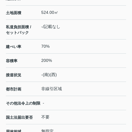
524.00㎡
土地面積
-/記載なし
私道負担面積 /
セットバック
70%
建ぺい率
200%
容積率
-(南)(西)
接道状況
非線引区域
都市計画
-
その他法令上の制限
不要
国土法届出要否
無指定
用途地域