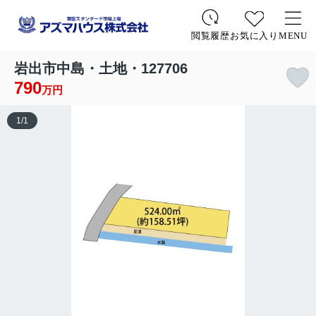
お気に入り
MENU
閲覧履歴
岩出市中島・土地・127706
790
万円
1
/
1