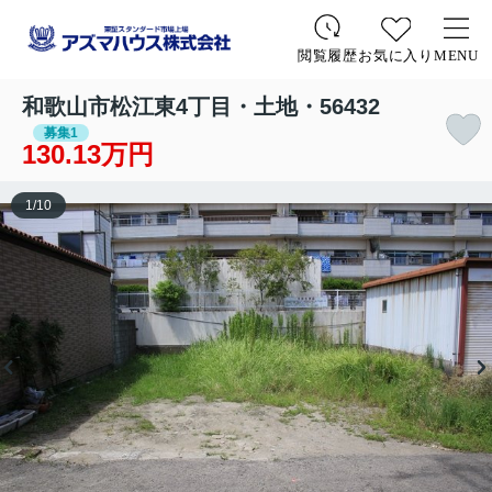
お気に入り
MENU
閲覧履歴
和歌山市松江東4丁目・土地・56432
募集1
130.13万円
1
/
10