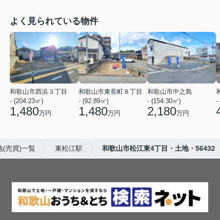
よく見られている物件
和歌山市西浜３丁目
和歌山市東長町８丁目
和歌山市中之島
- (204.23㎡)
- (92.89㎡)
- (154.30㎡)
-
1,480
1,480
2,180
万円
万円
万円
(売買)一覧
東松江駅
和歌山市松江東4丁目・土地・56432