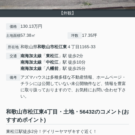
【外観】
130.13万円
価格
57.38㎡
17.35坪
土地面積
坪数
和歌山県
和歌山市
松江東
４丁目1165-33
所在地
南海加太線
「
東松江
」駅 徒歩2分
交通
南海加太線
「
中松江
」駅 徒歩10分
南海加太線
「
八幡前
」駅 徒歩25分
アズマハウスは多種多様な不動産情報、ホームページ・
備考
チラシには公開していない未公開物件など、情報を豊富
に取り扱っておりますので、お気軽にお問い合わせ下さ
い。
和歌山市松江東4丁目・土地・56432のコメント(お
すすめポイント)
東松江駅徒歩2分！デイリーヤマザキすぐ近く！