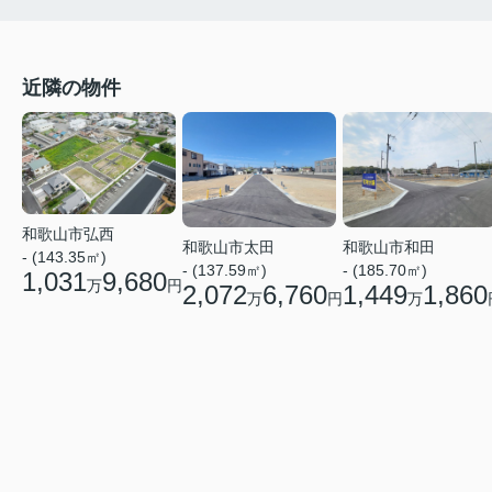
近隣の物件
和歌山市弘西
和歌山市太田
和歌山市和田
- (143.35㎡)
- (137.59㎡)
- (185.70㎡)
1,031
9,680
万
円
2,072
6,760
1,449
1,860
万
円
万