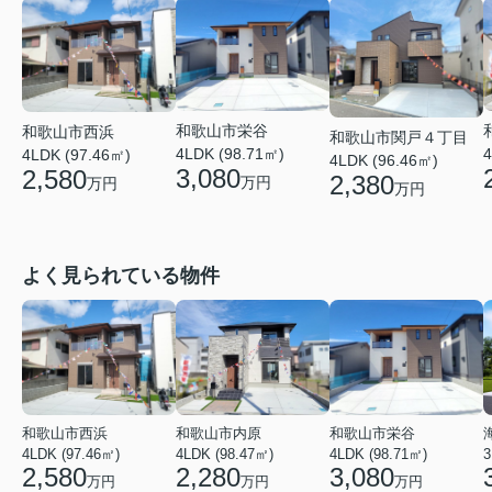
和歌山市栄谷
和歌山市西浜
和歌山市関戸４丁目
4
4LDK (98.71㎡)
4LDK (97.46㎡)
4LDK (96.46㎡)
3,080
2,580
2,380
万円
万円
万円
よく見られている物件
和歌山市西浜
和歌山市内原
和歌山市栄谷
4LDK (97.46㎡)
4LDK (98.47㎡)
4LDK (98.71㎡)
3
2,580
2,280
3,080
万円
万円
万円