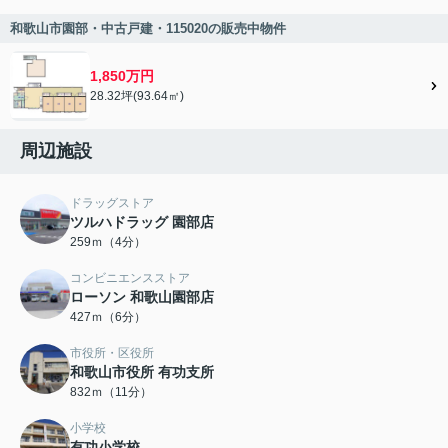
和歌山市園部・中古戸建・115020の販売中物件
1,850万円
28.32坪(93.64㎡)
周辺施設
ドラッグストア
ツルハドラッグ 園部店
259ｍ（4分）
コンビニエンスストア
ローソン 和歌山園部店
427ｍ（6分）
市役所・区役所
和歌山市役所 有功支所
832ｍ（11分）
小学校
有功小学校