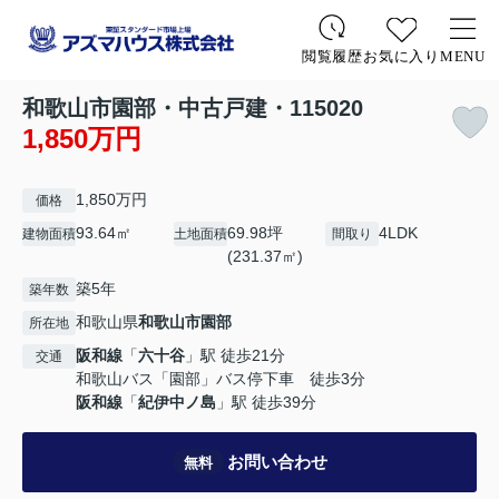
お気に入り
MENU
閲覧履歴
和歌山市園部・中古戸建・115020
1,850万円
1,850万円
価格
93.64㎡
69.98坪
4LDK
建物面積
土地面積
間取り
(231.37㎡)
築5年
築年数
和歌山県
和歌山市
園部
所在地
阪和線
「
六十谷
」駅 徒歩21分
交通
和歌山バス「園部」バス停下車 徒歩3分
阪和線
「
紀伊中ノ島
」駅 徒歩39分
お問い合わせ
無料