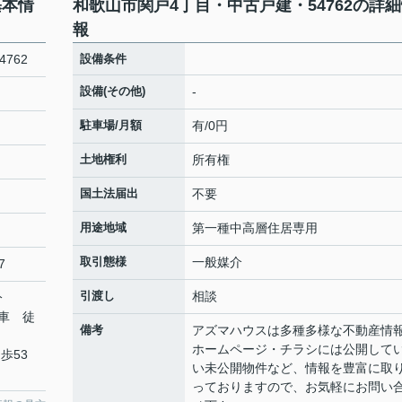
基本情
和歌山市関戸4丁目・中古戸建・54762の詳
報
762
設備条件
設備(その他)
-
駐車場/月額
有/0円
土地権利
所有権
国土法届出
不要
用途地域
第一種中高層住居専用
取引態様
一般媒介
7
引渡し
相談
分
車 徒
備考
アズマハウスは多種多様な不動産情
ホームページ・チラシには公開して
歩53
い未公開物件など、情報を豊富に取
っておりますので、お気軽にお問い