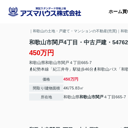
ホーム
買
｜和歌山の土地・戸建て・マンションの不動産(売買)｜和
和歌山市関戸4丁目・中古戸建・54762
450万円
マ
和歌山県
和歌山市
関戸
４丁目665-7
収
紀勢本線「紀三井寺」駅徒歩46分
和歌山バス「和
450万円
価格
4K/75.83㎡
間取り/建物面積
和歌山県
和歌山市
関戸
４丁目665-7
所在地