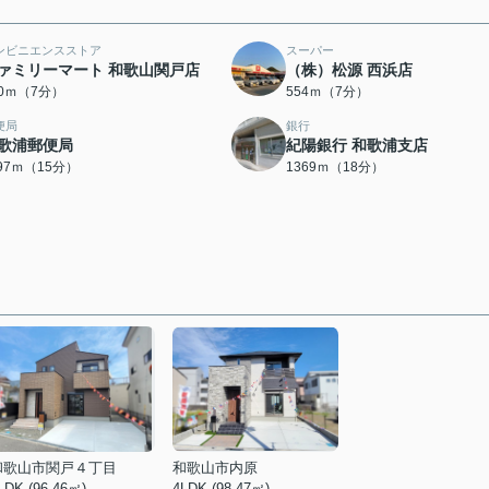
ンビニエンスストア
スーパー
ァミリーマート 和歌山関戸店
（株）松源 西浜店
20ｍ（7分）
554ｍ（7分）
便局
銀行
歌浦郵便局
紀陽銀行 和歌浦支店
197ｍ（15分）
1369ｍ（18分）
和歌山市関戸４丁目
和歌山市内原
LDK (96.46㎡)
4LDK (98.47㎡)