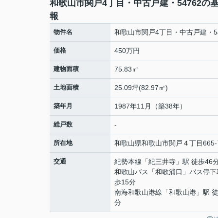
和歌山市関戸4丁目・中古戸建・54762の
報
物件名
和歌山市関戸4丁目・中古戸建・54
価格
450万円
建物面積
75.83㎡
土地面積
25.09坪(82.97㎡)
築年月
1987年11月（築38年）
総戸数
-
所在地
和歌山県
和歌山市
関戸
４丁目665-
交通
紀勢本線
「
紀三井寺
」駅 徒歩46
和歌山バス「和歌浦口」バス停下
歩15分
南海和歌山港線
「
和歌山港
」駅 徒
分