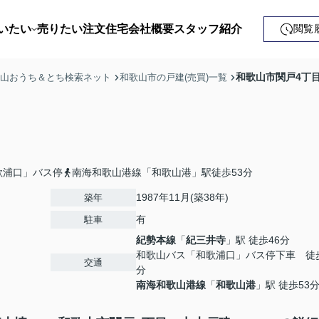
いたい
売りたい
注文住宅
会社概要
スタッフ紹介
閲覧
戸建て
和歌山市関戸4丁目
歌山おうち＆とち検索ネット
和歌山市の戸建(売買)一覧
土地
ンション
益・事業用
歌浦口」バス停
南海和歌山港線「和歌山港」駅徒歩53分
1987年11月(築38年)
築年
有
駐車
紀勢本線
「
紀三井寺
」駅 徒歩46分
和歌山バス「和歌浦口」バス停下車 徒歩
交通
分
南海和歌山港線
「
和歌山港
」駅 徒歩53