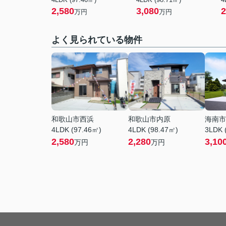
2,580
3,080
2
万円
万円
よく見られている物件
和歌山市西浜
和歌山市内原
海南市
4LDK (97.46㎡)
4LDK (98.47㎡)
3LDK 
2,580
2,280
3,10
万円
万円