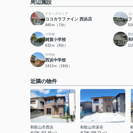
周辺施設
ドラッグストア
コ
ココカラファイン 西浜店
フ
485ｍ（7分）
5
小学校
郵
雑賀小学校
和
632ｍ（8分）
1
中学校
西浜中学校
1413ｍ（18分）
近隣の物件
和歌山市西浜
和歌山市栄谷
4LDK (97.46㎡)
4LDK (98.71㎡)
4