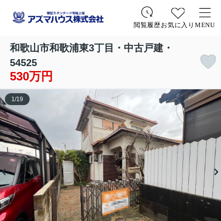
お気に入り
MENU
閲覧履歴
和歌山市和歌浦東3丁目・中古戸建・
54525
530万円
1
/
19