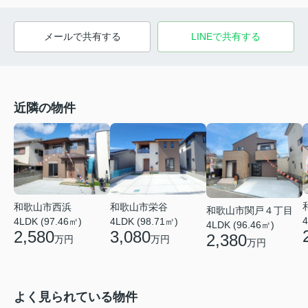
メールで共有する
LINEで共有する
近隣の物件
和歌山市栄谷
和歌山市西浜
和歌山市関戸４丁目
4
4LDK (98.71㎡)
4LDK (97.46㎡)
4LDK (96.46㎡)
3,080
2,580
2,380
万円
万円
万円
よく見られている物件