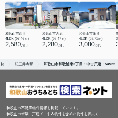
和歌山市西浜
和歌山市内原
和歌山市栄谷
4LDK (97.46㎡)
4LDK (98.47㎡)
4LDK (98.71㎡)
3
2,580
2,280
3,080
万円
万円
万円
一覧
紀三井寺駅
和歌山市和歌浦東3丁目・中古戸建・54525
和歌山の不動産物件情報を掲載しています。
和歌山の新築一戸建て・中古物件を含めた物件を幅広く