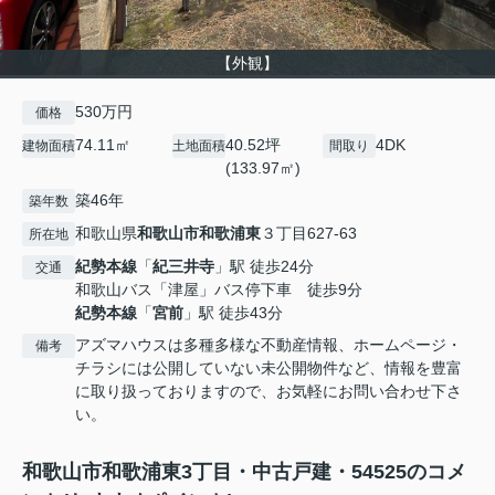
【外観】
530万円
価格
74.11㎡
40.52坪
4DK
建物面積
土地面積
間取り
(133.97㎡)
築46年
築年数
和歌山県
和歌山市
和歌浦東
３丁目627-63
所在地
紀勢本線
「
紀三井寺
」駅 徒歩24分
交通
和歌山バス「津屋」バス停下車 徒歩9分
紀勢本線
「
宮前
」駅 徒歩43分
アズマハウスは多種多様な不動産情報、ホームページ・
備考
チラシには公開していない未公開物件など、情報を豊富
に取り扱っておりますので、お気軽にお問い合わせ下さ
い。
和歌山市和歌浦東3丁目・中古戸建・54525のコメ