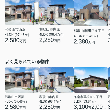
和歌山市内原
和歌山市西浜
和歌山市関戸４丁目
4LDK (98.47㎡)
4LDK (97.46㎡)
4
4LDK (96.46㎡)
2,280
2,580
2,380
万円
万円
万円
よく見られている物件
和歌山市西浜
和歌山市内原
海南市重根東２丁目
4LDK (97.46㎡)
4LDK (98.47㎡)
3LDK (83.84㎡)
4
2,580
2,280
3,100
2,000
万円
万円
万
円