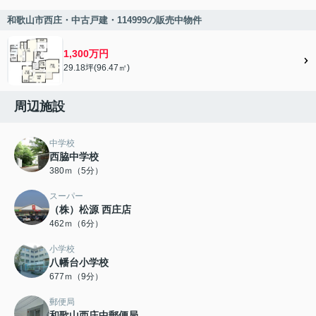
和歌山市西庄・中古戸建・114999の販売中物件
1,300万円
29.18坪(96.47㎡)
周辺施設
中学校
西脇中学校
380ｍ（5分）
スーパー
（株）松源 西庄店
462ｍ（6分）
小学校
八幡台小学校
677ｍ（9分）
郵便局
和歌山西庄中郵便局