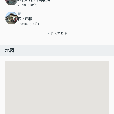
727ｍ（10分）
駅
西ノ庄駅
1384ｍ（18分）
すべて見る
地図