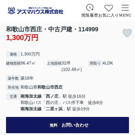
お気に入り
MENU
閲覧履歴
和歌山市西庄・中古戸建・114999
1,300万円
1,300万円
価格
96.47㎡
31坪
4LDK
建物面積
土地面積
間取り
(102.48㎡)
築18年
築年数
和歌山県
和歌山市
西庄
所在地
南海加太線
「
西ノ庄
」駅 徒歩16分
交通
和歌山バス「西の庄」バス停下車 徒歩8分
南海加太線
「
二里ヶ浜
」駅 徒歩19分
お問い合わせ
無料