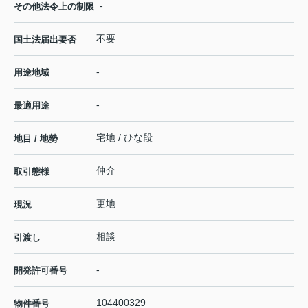
-
その他法令上の制限
不要
国土法届出要否
-
用途地域
-
最適用途
宅地 / ひな段
地目 / 地勢
仲介
取引態様
更地
現況
相談
引渡し
-
開発許可番号
104400329
物件番号