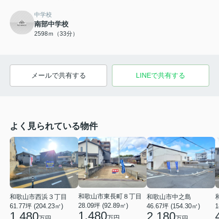
中学校
南部中学校
2598ｍ（33分）
メールで共有する
LINEで共有する
よく見られている物件
和歌山市東長町８丁目
和歌山市西浜３丁目
和歌山市中之島
28.09坪 (92.89㎡)
61.77坪 (204.23㎡)
46.67坪 (154.30㎡)
1
1,480
1,480
2,180
万円
万円
万円