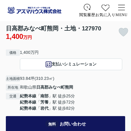
お気に入り
MENU
閲覧履歴
日高郡みなべ町熊岡・土地・127970
1,400
万円
1,400万円
価格
支払いシミュレーション
93.84坪(310.23㎡)
土地面積
和歌山県
日高郡みなべ町
熊岡
所在地
紀勢本線
「
南部
」駅 徒歩25分
交通
紀勢本線
「
芳養
」駅 徒歩72分
紀勢本線
「
岩代
」駅 徒歩82分
お問い合わせ
無料