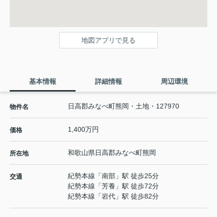
地図アプリで見る
基本情報
詳細情報
周辺環境
日高郡みなべ町熊岡・土地・127970
物件名
1,400万円
価格
和歌山県
日高郡みなべ町
熊岡
所在地
紀勢本線
「
南部
」駅 徒歩25分
交通
紀勢本線
「
芳養
」駅 徒歩72分
紀勢本線
「
岩代
」駅 徒歩82分