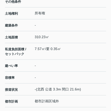
その他条件
所有権
土地権利
-
建築条件
310.23㎡
土地面積
7.57㎡/要 0.35㎡
私道負担面積 /
セットバック
-
建ぺい率
-
容積率
-(北西 公道 3.3m 間口 21.6m)
接道状況
都市計画区域外
都市計画