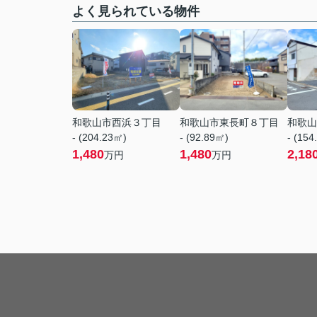
よく見られている物件
和歌山市西浜３丁目
和歌山市東長町８丁目
和歌山
- (204.23㎡)
- (92.89㎡)
- (154
1,480
1,480
2,18
万円
万円