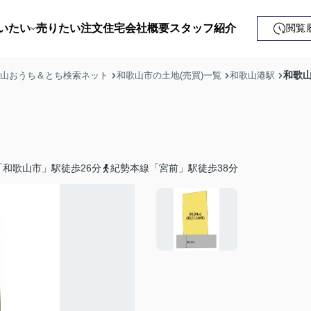
いたい
売りたい
注文住宅
会社概要
スタッフ紹介
閲覧
戸建て
和歌山
歌山おうち＆とち検索ネット
和歌山市の土地(売買)一覧
和歌山港駅
土地
ンション
益・事業用
「和歌山市」駅徒歩26分
紀勢本線「宮前」駅徒歩38分