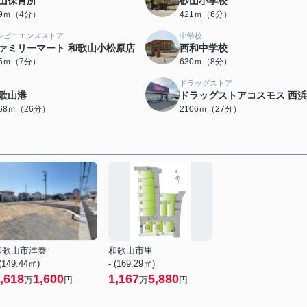
山保育所
砂山小学校
69ｍ（4分）
421ｍ（6分）
ンビニエンスストア
中学校
ァミリーマート 和歌山小松原店
西和中学校
95ｍ（7分）
630ｍ（8分）
ドラッグストア
歌山港
ドラッグストアコスモス 西
068ｍ（26分）
2106ｍ（27分）
和歌山市津秦
和歌山市里
 (149.44㎡)
- (169.29㎡)
,618
1,600
1,167
5,880
万
円
万
円