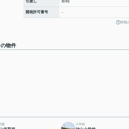
引渡し
即時
開発許可番号
-
情報
中の物件
育園
小学校