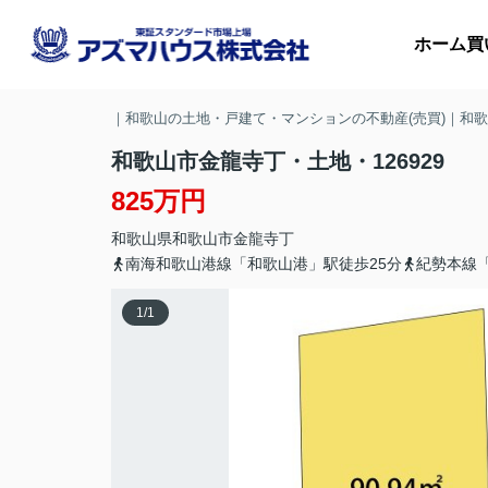
ホーム
買
｜和歌山の土地・戸建て・マンションの不動産(売買)｜和
和歌山市金龍寺丁・土地・126929
825万円
マ
和歌山県
和歌山市
金龍寺丁
収
南海和歌山港線「和歌山港」駅徒歩25分
紀勢本線
1
/
1