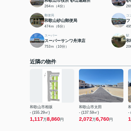
和歌山市役所 砂山連絡所
砂
264ｍ（4分）
2
郵便局
コ
和歌山砂山郵便局
フ
474ｍ（6分）
4
スーパー
駅
スーパーサンワ舟津店
和
753ｍ（10分）
2
近隣の物件
和歌山市相坂
和歌山市太田
- (155.29㎡)
- (137.59㎡)
-
1,117
8,860
2,072
6,760
1
万
円
万
円