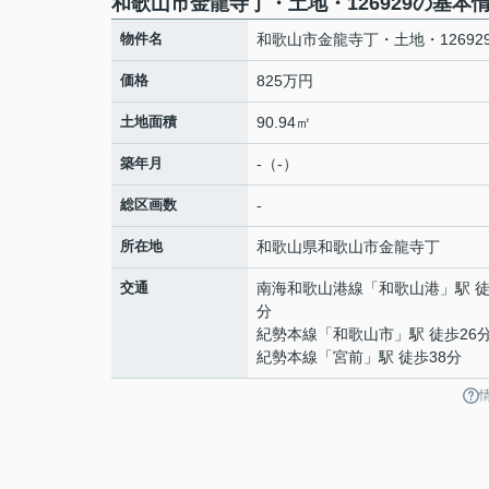
和歌山市金龍寺丁・土地・126929の基本
物件名
和歌山市金龍寺丁・土地・12692
価格
825万円
土地面積
90.94㎡
築年月
-（-）
総区画数
-
所在地
和歌山県
和歌山市
金龍寺丁
交通
南海和歌山港線
「
和歌山港
」駅 徒
分
紀勢本線
「
和歌山市
」駅 徒歩26
紀勢本線
「
宮前
」駅 徒歩38分