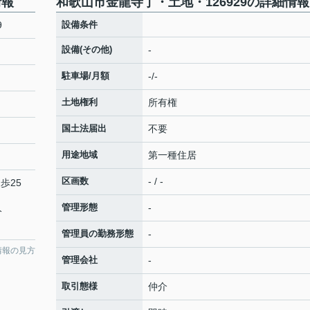
情報
和歌山市金龍寺丁・土地・126929の詳細情報
9
設備条件
設備(その他)
-
駐車場/月額
-/-
土地権利
所有権
国土法届出
不要
用途地域
第一種住居
区画数
- / -
歩25
管理形態
-
分
管理員の勤務形態
-
情報の見方
管理会社
-
取引態様
仲介