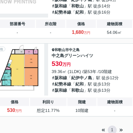
阪和線
「
和歌山
」駅 徒歩14分
紀勢本線
「
紀和
」駅 徒歩16分
部屋番号
所在階
価格
建物面積
1,680
-
-
54.06㎡
万円
他
和歌山市
中之島
中之島グリーンハイツ
530
万円
39.36㎡ (1LDK) /築53年 /10階建
阪和線
「
紀伊中ノ島
」駅 徒歩12分
紀勢本線
「
紀和
」駅 徒歩13分
阪和線
「
和歌山
」駅 徒歩13分
価格
利回り
階建
建物面積
530
想定11.77%
10階建
-
万円
1