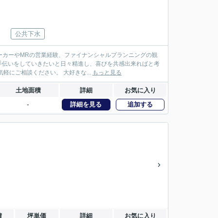
公共下水
メーカーやMRの営業経験、ファイナンシャルプランニングの観
手伝いをしていきたいと日々精進し、喜びを共感出来ればと考
にご相談ください。 大好きな...
もっと見る
土地面積
詳細
お気に入り
-
詳細を見る
追加する
積
坪単価
詳細
お気に入り