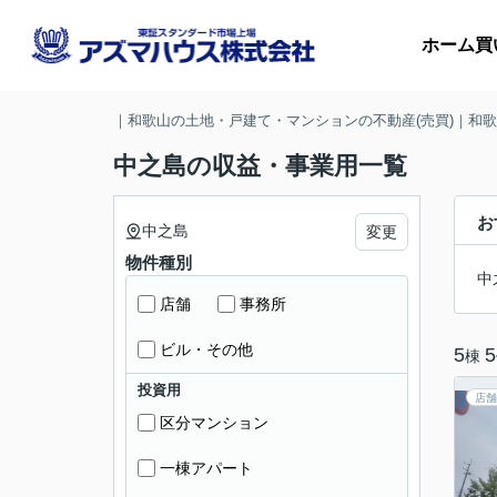
ホーム
買
｜和歌山の土地・戸建て・マンションの不動産(売買)｜和
中之島の収益・事業用一覧
マ
お
中之島
変更
物件種別
収
中
店舗
事務所
ビル・その他
5
5
棟
投資用
店舗
区分マンション
一棟アパート