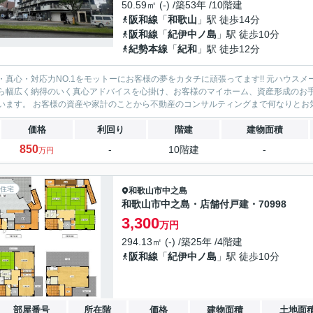
50.59㎡ (-) /築53年 /10階建
阪和線
「
和歌山
」駅 徒歩14分
阪和線
「
紀伊中ノ島
」駅 徒歩10分
紀勢本線
「
紀和
」駅 徒歩12分
・真心・対応力NO.1をモットーにお客様の夢をカタチに頑張ってます!! 元ハウス
ら幅広く納得のいく真心アドバイスを心掛け、お客様のマイホーム、資産形成のお
います。 お客様の資産や家計のことから不動産のコンサルティングまで何なりとお気軽
価格
利回り
階建
建物面積
850
-
10階建
-
万円
住宅
和歌山市
中之島
和歌山市中之島・店舗付戸建・70998
3,300
万円
294.13㎡ (-) /築25年 /4階建
阪和線
「
紀伊中ノ島
」駅 徒歩10分
部屋番号
所在階
価格
建物面積
土地面