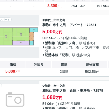
3,300
-
-
294.13㎡
191.96
万円
アパート
和歌山市
中之島
和歌山市中之島・アパート・72531
5,000
万円
502.56㎡ (2K) /築50年 /2階建
阪和線
「
紀伊中ノ島
」駅 徒歩3分
和歌山バス「大門川橋」バス停下車 徒歩
分
紀勢本線
「
紀和
」駅 徒歩13分
価格
利回り
階建
建物面積
5,000
-
2階建
502.56㎡
万円
和歌山市
中之島
和歌山市中之島・倉庫・事務所・72579
1,680
万円
54.06㎡ (-) /築4年 /1階建
阪和線
「
紀伊中ノ島
」駅 徒歩6分