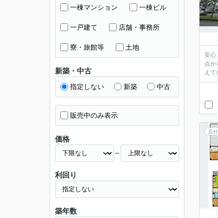
一棟マンション
一棟ビル
一戸建て
店舗・事務所
寮・旅館等
土地
安心
点か
新築・中古
えて
指定しない
新築
中古
販売中のみ表示
店付
価格
～
利回り
築年数