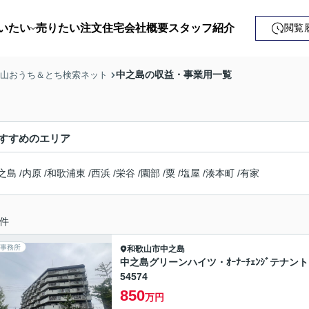
いたい
売りたい
注文住宅
会社概要
スタッフ紹介
閲覧
戸建て
中之島の収益・事業用一覧
歌山おうち＆とち検索ネット
土地
ンション
すすめのエリア
益・事業用
之島
/
内原
/
和歌浦東
/
西浜
/
栄谷
/
園部
/
粟
/
塩屋
/
湊本町
/
有家
件
事務所
和歌山市
中之島
中之島グリーンハイツ・ｵｰﾅｰﾁｪﾝｼﾞテナン
54574
850
万円