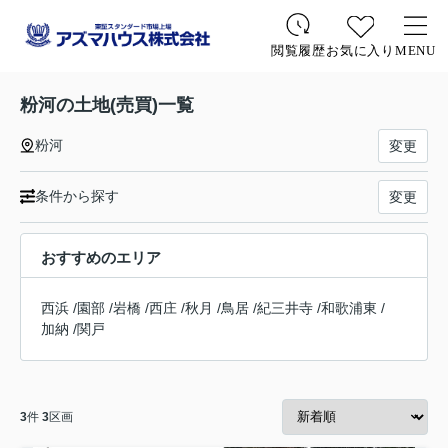
お気に入り
MENU
閲覧履歴
粉河の土地(売買)一覧
粉河
変更
条件から探す
変更
おすすめのエリア
西浜
/
園部
/
岩橋
/
西庄
/
秋月
/
鳥居
/
紀三井寺
/
和歌浦東
/
加納
/
関戸
3
件
3
区画