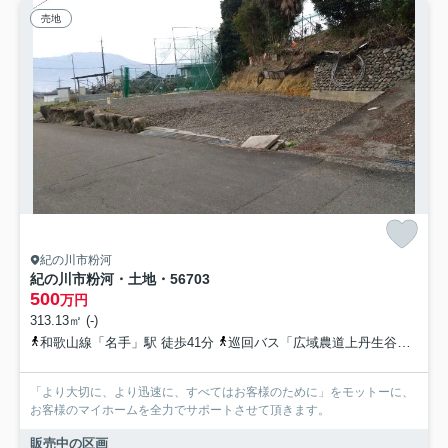
売地
紀の川市粉河
紀の川市粉河・土地・56703
500
万円
313.13㎡ (-)
和歌山線「名手」駅 徒歩41分
巡回バス「広域農道上丹生谷」バス停下車 徒歩2分
「より大切に、より迅速に、すべてはお客様のために」をモットーに、
お客様のマイホームを全力でサポートさせて頂きます。
販売中の区画