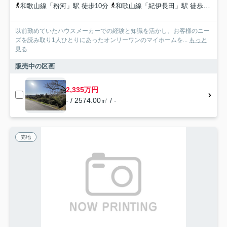
和歌山線「粉河」駅 徒歩10分
和歌山線「紀伊長田」駅 徒歩21分
以前勤めていたハウスメーカーでの経験と知識を活かし、お客様のニー
ズを読み取り1人ひとりにあったオンリーワンのマイホームを...
もっと
見る
販売中の区画
2,335万円
- / 2574.00㎡ / -
売地