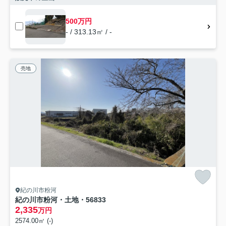
500万円
- / 313.13㎡ / -
売地
紀の川市粉河
紀の川市粉河・土地・56833
2,335
万円
2574.00㎡ (-)