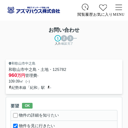
お気に入り
MENU
閲覧履歴
お問い合わせ
入力
確認
完了
和歌山市中之島
和歌山市中之島・土地・125782
960
万円
管理費
-
109.09㎡（-）
紀勢本線「紀和」駅
-
要望
OK
物件の詳細を知りたい
物件を見に行きたい