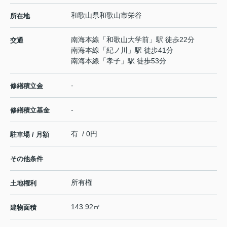
和歌山県
和歌山市
栄谷
所在地
南海本線
「
和歌山大学前
」駅 徒歩22分
交通
南海本線
「
紀ノ川
」駅 徒歩41分
南海本線
「
孝子
」駅 徒歩53分
-
修繕積立金
-
修繕積立基金
有 / 0円
駐車場 / 月額
その他条件
所有権
土地権利
143.92㎡
建物面積