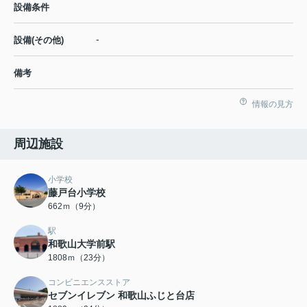
設備条件
-
設備(その他)
備考
情報の見方
周辺施設
小学校
藤戸台小学校
662ｍ（9分）
駅
和歌山大学前駅
1808ｍ（23分）
コンビニエンスストア
セブンイレブン 和歌山ふじと台店