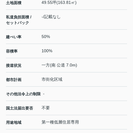
49.55坪(163.81㎡)
土地面積
-/記載なし
私道負担面積 /
セットバック
50%
建ぺい率
100%
容積率
一方(南 公道 7.0m)
接道状況
市街化区域
都市計画
-
その他法令上の制限
不要
国土法届出要否
第一種低層住居専用
用途地域