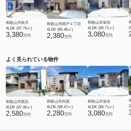
和歌山市栄谷
和歌山市秋月
和歌山市関戸４丁目
4
4LDK (98.71㎡)
4LDK (97.70㎡)
4LDK (96.46㎡)
3,080
3,380
2,380
万円
万円
万円
よく見られている物件
和歌山市内原
和歌山市栄谷
和歌山市西浜
3
4LDK (98.47㎡)
4LDK (98.71㎡)
4LDK (97.46㎡)
2,280
3,080
2,580
万円
万円
万円