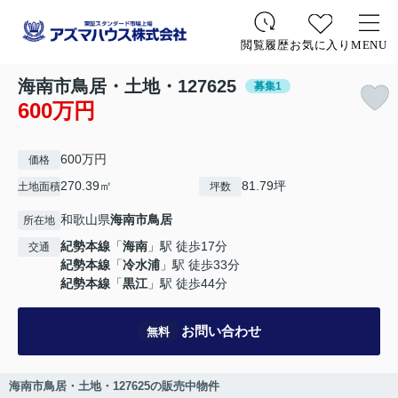
お気に入り
MENU
閲覧履歴
海南市鳥居・土地・127625
募集1
600万円
600万円
価格
270.39㎡
81.79坪
土地面積
坪数
和歌山県
海南市
鳥居
所在地
紀勢本線
「
海南
」駅 徒歩17分
交通
紀勢本線
「
冷水浦
」駅 徒歩33分
紀勢本線
「
黒江
」駅 徒歩44分
お問い合わせ
無料
海南市鳥居・土地・127625の販売中物件