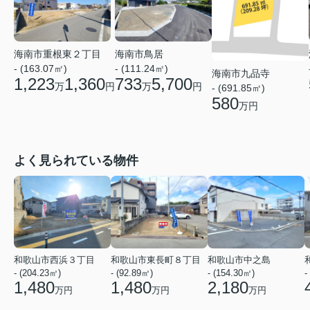
海南市重根東２丁目
海南市鳥居
- (163.07㎡)
- (111.24㎡)
海南市九品寺
1,223
1,360
733
5,700
万
円
万
円
- (691.85㎡)
580
万円
よく見られている物件
和歌山市西浜３丁目
和歌山市東長町８丁目
和歌山市中之島
- (204.23㎡)
- (92.89㎡)
- (154.30㎡)
-
1,480
1,480
2,180
万円
万円
万円