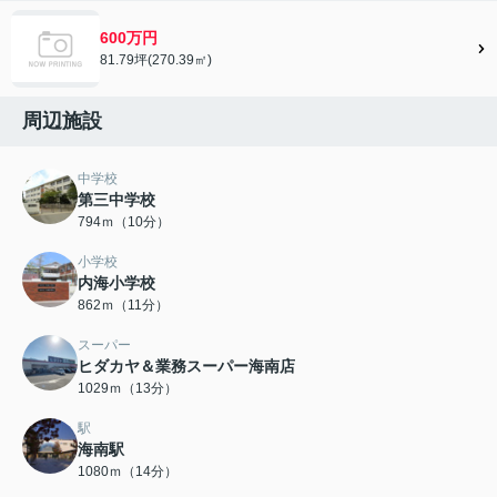
600万円
81.79坪(270.39㎡)
周辺施設
中学校
第三中学校
794ｍ（10分）
小学校
内海小学校
862ｍ（11分）
スーパー
ヒダカヤ＆業務スーパー海南店
1029ｍ（13分）
駅
海南駅
1080ｍ（14分）