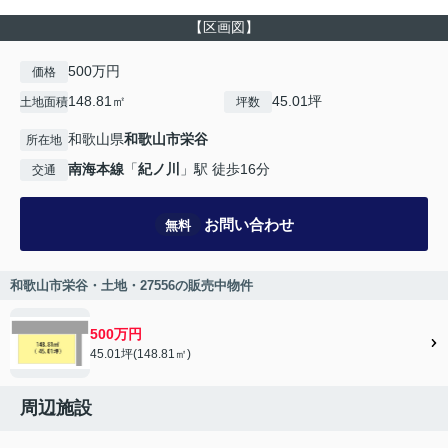
【区画図】
500万円
価格
148.81㎡
45.01坪
土地面積
坪数
和歌山県
和歌山市
栄谷
所在地
南海本線
「
紀ノ川
」駅 徒歩16分
交通
お問い合わせ
無料
和歌山市栄谷・土地・27556の販売中物件
500万円
45.01坪(148.81㎡)
周辺施設