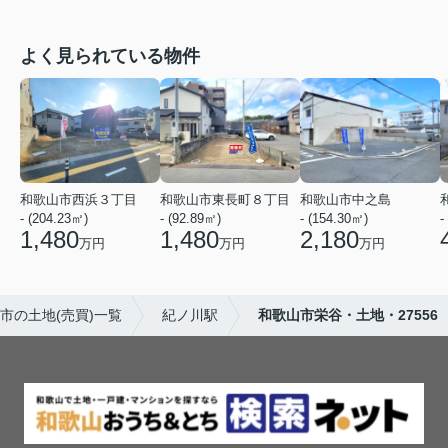
よく見られている物件
和歌山市西浜３丁目
和歌山市東長町８丁目
和歌山市中之島
- (204.23㎡)
- (92.89㎡)
- (154.30㎡)
-
1,480
1,480
2,180
万円
万円
万円
市の土地(売買)一覧
紀ノ川駅
和歌山市栄谷・土地・27556