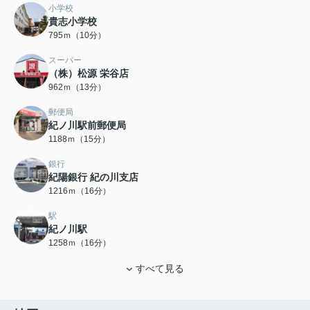
小学校
貴志小学校
795ｍ（10分）
スーパー
（株）松源 栄谷店
962ｍ（13分）
郵便局
紀ノ川駅前郵便局
1188ｍ（15分）
銀行
紀陽銀行 紀の川支店
1216ｍ（16分）
駅
紀ノ川駅
1258ｍ（16分）
すべて見る