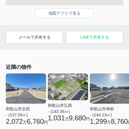
地図アプリで見る
メールで共有する
LINEで共有する
近隣の物件
和歌山市弘西
和歌山市太田
和歌山市神前
- (143.35㎡)
- (137.59㎡)
- (144.23㎡)
1,031
9,680
万
円
2,072
6,760
1,299
8,760
万
円
万