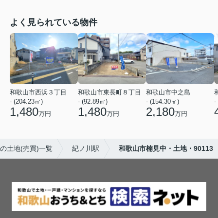
よく見られている物件
和歌山市西浜３丁目
和歌山市東長町８丁目
和歌山市中之島
- (204.23㎡)
- (92.89㎡)
- (154.30㎡)
-
1,480
1,480
2,180
万円
万円
万円
の土地(売買)一覧
紀ノ川駅
和歌山市楠見中・土地・90113