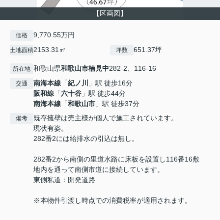
【区画図】
9,770.55万円
価格
2153.31㎡
651.37坪
土地面積
坪数
和歌山県
和歌山市
楠見中
282-2、116-16
所在地
南海本線
「
紀ノ川
」駅 徒歩16分
交通
阪和線
「
六十谷
」駅 徒歩44分
南海本線
「
和歌山市
」駅 徒歩37分
既存擁壁は売主様が個人で施工されています。
備考
現状有姿。
282番2には給排水の引込は無し。
282番2から南側の里道水路に床板を設置し116番16敷
地内を通って南側市道に接続しています。
東側私道：開発道路
※本物件引渡し時点での消費税率が適用されます。