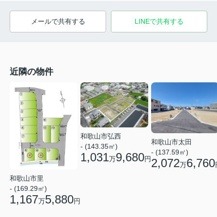
メールで共有する
LINEで共有する
近隣の物件
和歌山市弘西
和歌山市太田
- (143.35㎡)
- (137.59㎡)
1,031
9,680
万
円
2,072
6,760
万
和歌山市里
- (169.29㎡)
1,167
5,880
万
円