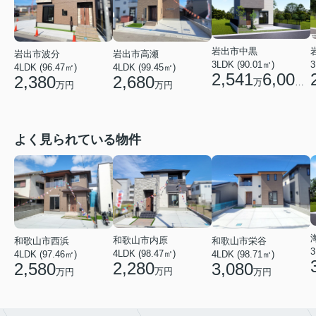
岩出市中黒
岩出市波分
岩出市高瀬
3LDK (90.01㎡)
3
4LDK (96.47㎡)
4LDK (99.45㎡)
2,541
6,000
2,380
2,680
万
円
万円
万円
よく見られている物件
和歌山市内原
和歌山市栄谷
和歌山市西浜
3
4LDK (98.47㎡)
4LDK (98.71㎡)
4LDK (97.46㎡)
2,280
3,080
2,580
万円
万円
万円