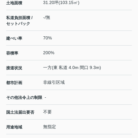
31.20坪(103.15㎡)
土地面積
-/無
私道負担面積 /
セットバック
70%
建ぺい率
200%
容積率
一方(東 私道 4.0m 間口 9.3m)
接道状況
非線引区域
都市計画
-
その他法令上の制限
不要
国土法届出要否
無指定
用途地域