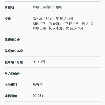
和歌山県
岩出市
相谷
所在地
阪和線
「
紀伊
」駅 徒歩52分
交通
巡回バス「相谷西」バス停下車 徒歩5分
和歌山線
「
紀伊小倉
」駅 徒歩69分
-
修繕積立金
-
修繕積立基金
有 / 0円
駐車場 / 月額
その他条件
所有権
土地権利
90.25㎡
建物面積