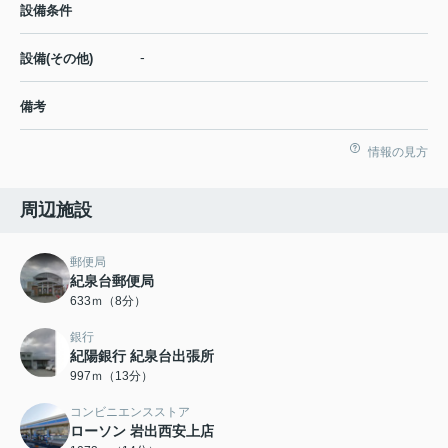
設備条件
-
設備(その他)
備考
情報の見方
周辺施設
郵便局
紀泉台郵便局
633ｍ（8分）
銀行
紀陽銀行 紀泉台出張所
997ｍ（13分）
コンビニエンスストア
ローソン 岩出西安上店