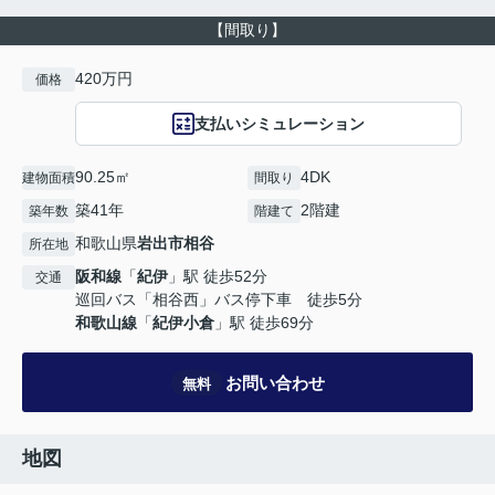
【間取り】
420万円
価格
支払いシミュレーション
90.25㎡
4DK
建物面積
間取り
築41年
2階建
築年数
階建て
和歌山県
岩出市
相谷
所在地
阪和線
「
紀伊
」駅 徒歩52分
交通
巡回バス「相谷西」バス停下車 徒歩5分
和歌山線
「
紀伊小倉
」駅 徒歩69分
お問い合わせ
無料
地図