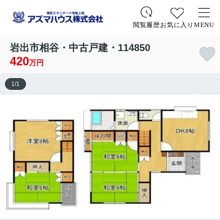
お気に入り
MENU
閲覧履歴
岩出市相谷・中古戸建・114850
420
万円
1
/
1