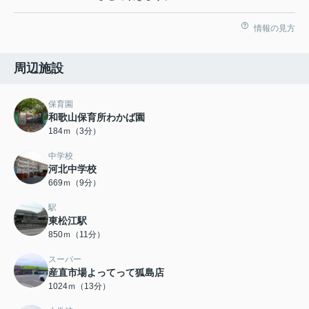
情報の見方
周辺施設
保育園
和歌山保育所わかば園
184ｍ（3分）
中学校
河北中学校
669ｍ（9分）
駅
東松江駅
850ｍ（11分）
スーパー
産直市場よってって狐島店
1024ｍ（13分）