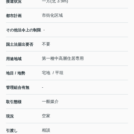
一方(北 3.9m)
接道状況
市街化区域
都市計画
-
その他法令上の制限
不要
国土法届出要否
第一種中高層住居専用
用途地域
宅地 / 平坦
地目 / 地勢
-
管理組合有無
一般媒介
取引態様
空家
現況
相談
引渡し