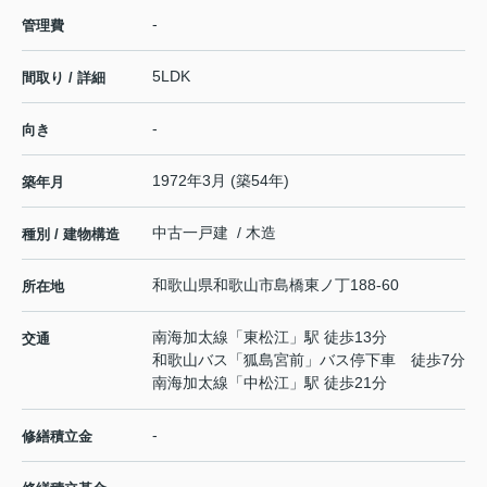
-
管理費
5LDK
間取り / 詳細
-
向き
1972年3月 (築54年)
築年月
中古一戸建 / 木造
種別 / 建物構造
和歌山県
和歌山市
島橋東ノ丁
188-60
所在地
南海加太線
「
東松江
」駅 徒歩13分
交通
和歌山バス「狐島宮前」バス停下車 徒歩7分
南海加太線
「
中松江
」駅 徒歩21分
-
修繕積立金
-