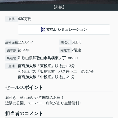
【外観】
430万円
価格
支払いシミュレーション
115.04㎡
5LDK
建物面積
間取り
築54年
2階建
築年数
階建て
和歌山県
和歌山市
島橋東ノ丁
188-60
所在地
南海加太線
「
東松江
」駅 徒歩13分
交通
和歌山バス「狐島宮前」バス停下車 徒歩7分
南海加太線
「
中松江
」駅 徒歩21分
セールスポイント
庭付き、落ち着いた雰囲気のお家！
近隣に公園、スーパー、病院があり生活便利！
担当者のコメント