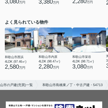
2,280
3,080
3,380
万円
万円
万円
よく見られている物件
和歌山市内原
和歌山市栄谷
和歌山市西浜
3
4LDK (98.47㎡)
4LDK (98.71㎡)
4LDK (97.46㎡)
2,280
3,080
2,580
万円
万円
万円
山市の戸建(売買)一覧
和歌山市島橋東ノ丁・中古戸建・54713