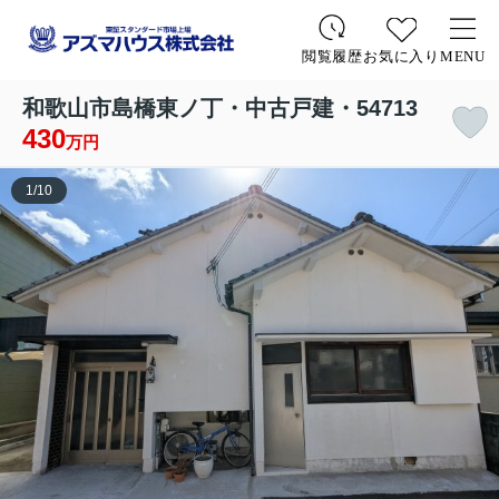
お気に入り
MENU
閲覧履歴
和歌山市島橋東ノ丁・中古戸建・54713
430
万円
1
/
10