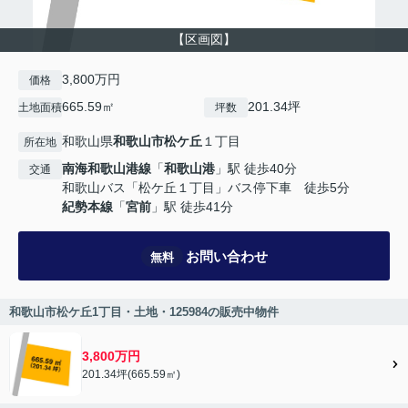
【区画図】
3,800万円
価格
665.59㎡
201.34坪
土地面積
坪数
和歌山県
和歌山市
松ケ丘
１丁目
所在地
南海和歌山港線
「
和歌山港
」駅 徒歩40分
交通
和歌山バス「松ケ丘１丁目」バス停下車 徒歩5分
紀勢本線
「
宮前
」駅 徒歩41分
お問い合わせ
無料
和歌山市松ケ丘1丁目・土地・125984の販売中物件
3,800万円
201.34坪(665.59㎡)