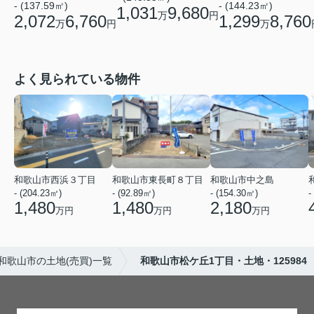
- (137.59㎡)
- (144.23㎡)
1,031
9,680
万
円
2,072
6,760
1,299
8,760
万
円
万
よく見られている物件
和歌山市西浜３丁目
和歌山市東長町８丁目
和歌山市中之島
- (204.23㎡)
- (92.89㎡)
- (154.30㎡)
-
1,480
1,480
2,180
万円
万円
万円
和歌山市の土地(売買)一覧
和歌山市松ケ丘1丁目・土地・125984