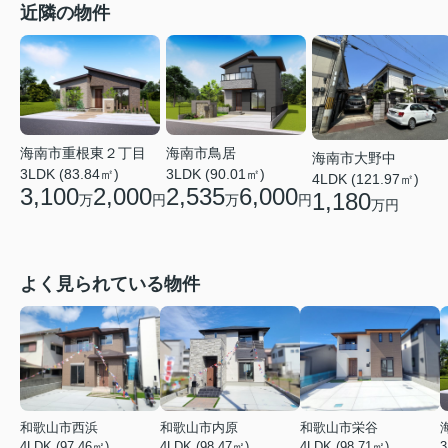
近隣の物件
海南市重根東２丁目
海南市鳥居
海南市大野中
3LDK (83.84㎡)
3LDK (90.01㎡)
4LDK (121.97㎡)
3,100
2,000
2,535
6,000
1,180
万
円
万
円
万円
よく見られている物件
和歌山市西浜
和歌山市内原
和歌山市栄谷
4LDK (97.46㎡)
4LDK (98.47㎡)
4LDK (98.71㎡)
3