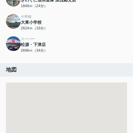
きのくに信用金庫 加茂郷支店
1849ｍ（24分）
小学校
大東小学校
2624ｍ（33分）
スーパー
松源・下津店
2698ｍ（34分）
地図