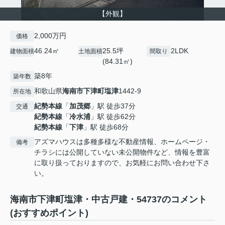
【外観】
2,000万円
価格
46.24㎡
25.5坪
2LDK
建物面積
土地面積
間取り
(84.31㎡)
築8年
築年数
和歌山県
海南市
下津町塩津
1442-9
所在地
紀勢本線
「
加茂郷
」駅 徒歩37分
交通
紀勢本線
「
冷水浦
」駅 徒歩62分
紀勢本線
「
下津
」駅 徒歩68分
アズマハウスは多種多様な不動産情報、ホームページ・
備考
チラシには公開していない未公開物件など、情報を豊富
に取り扱っておりますので、お気軽にお問い合わせ下さ
い。
海南市下津町塩津・中古戸建・54737のコメント
(おすすめポイント)