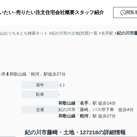
いたい
売りたい
注文住宅
会社概要
スタッフ紹介
閲覧
戸建て
紀の川市藤
歌山おうち＆とち検索ネット
紀の川市の土地(売買)一覧
名手駅
土地
ンション
益・事業用
ス停
和歌山線「粉河」駅徒歩27分
-(-)
築年
-
駐車
和歌山線
「
名手
」駅 徒歩14分
紀の川市「藤崎」バス停下車 徒歩4分
交通
和歌山線
「
粉河
」駅 徒歩27分
紀の川市藤崎・土地・127218の詳細情報