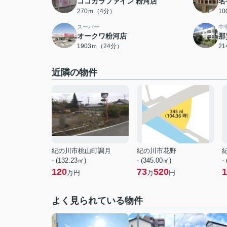
ココカラファイン 粉河店
名
270ｍ（4分）
1
スーパー
中
オークワ粉河店
那
1903ｍ（24分）
2
近隣の物件
紀の川市桃山町調月
紀の川市花野
- (132.23㎡)
- (345.00㎡)
-
120
73
520
1
万円
万
円
よく見られている物件