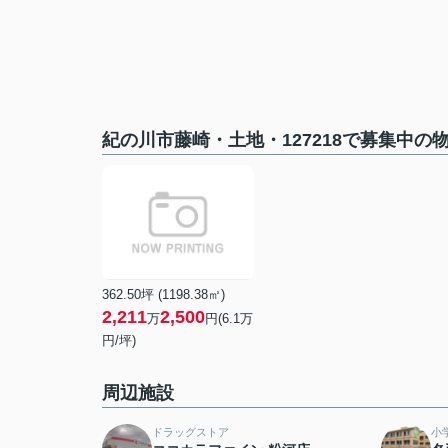
紀の川市藤崎・土地・127218で募集中の
362.50坪 (1198.38㎡)
2,211
2,500
万
円(6.1万
円/坪)
周辺施設
ドラッグストア
小