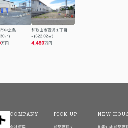
市中之島
和歌山市西浜１丁目
.30㎡)
- (622.02㎡)
0
4,480
万円
万円
COMPANY
PICK UP
NEW HOU
会社概要
新築戸建て
和歌山市新築戸