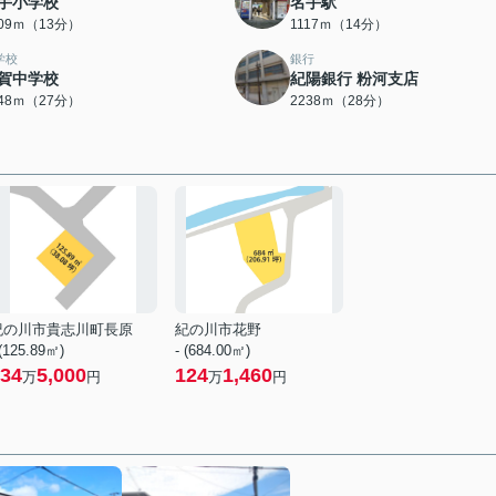
手小学校
名手駅
009ｍ（13分）
1117ｍ（14分）
学校
銀行
賀中学校
紀陽銀行 粉河支店
148ｍ（27分）
2238ｍ（28分）
紀の川市貴志川町長原
紀の川市花野
 (125.89㎡)
- (684.00㎡)
34
5,000
124
1,460
万
円
万
円