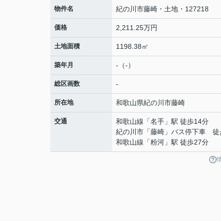
物件名
紀の川市藤崎・土地・127218
価格
2,211.25万円
土地面積
1198.38㎡
築年月
-（-）
総区画数
-
所在地
和歌山県
紀の川市
藤崎
交通
和歌山線
「
名手
」駅 徒歩14分
紀の川市「藤崎」バス停下車 徒
和歌山線
「
粉河
」駅 徒歩27分