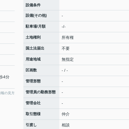
設備条件
設備(その他)
-
駐車場/月額
-/-
土地権利
所有権
国土法届出
不要
用途地域
無指定
区画数
- / -
歩4分
管理形態
-
管理員の勤務形態
-
情報の見方
管理会社
-
取引態様
仲介
引渡し
相談