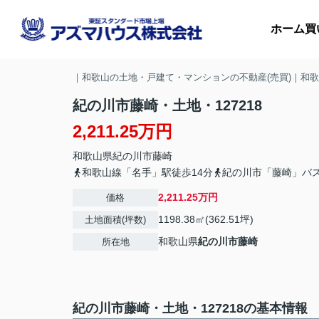
ホーム
買
｜和歌山の土地・戸建て・マンションの不動産(売買)｜和
紀の川市藤崎・土地・127218
2,211.25万円
マ
和歌山県
紀の川市
藤崎
収
和歌山線「名手」駅徒歩14分
紀の川市「藤崎」バ
2,211.25万円
価格
1198.38㎡(362.51坪)
土地面積(坪数)
和歌山県
紀の川市
藤崎
所在地
紀の川市藤崎・土地・127218の基本情報