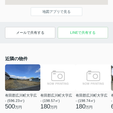
地図アプリで見る
メールで共有する
LINEで共有する
近隣の物件
有田郡広川町大字広
有田郡広川町大字広
有田郡広川町大字広
- (596.23㎡)
- (198.57㎡)
- (198.74㎡)
-
500
180
180
万円
万円
万円