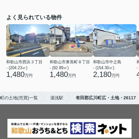
よく見られている物件
和歌山市西浜３丁目
和歌山市東長町８丁目
和歌山市中之島
- (204.23㎡)
- (92.89㎡)
- (154.30㎡)
-
1,480
1,480
2,180
万円
万円
万円
町の土地(売買)一覧
湯浅駅
有田郡広川町広・土地・26117