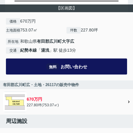
【区画図】
670万円
価格
753.07㎡
227.80坪
土地面積
坪数
和歌山県
有田郡広川町
大字広
所在地
紀勢本線
「
湯浅
」駅 徒歩13分
交通
お問い合わせ
無料
有田郡広川町広・土地・26117の販売中物件
670万円
227.80坪(753.07㎡)
周辺施設