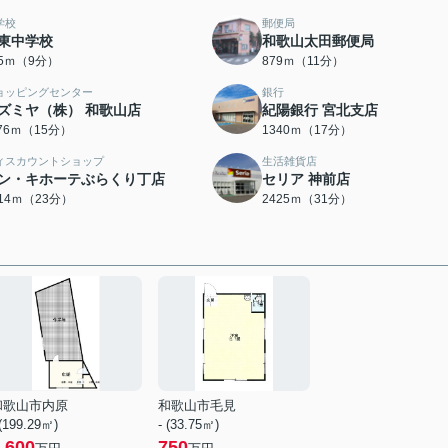
学校
郵便局
東中学校
和歌山太田郵便局
85ｍ（9分）
879ｍ（11分）
ョッピングセンター
銀行
ズミヤ（株） 和歌山店
紀陽銀行 宮北支店
176ｍ（15分）
1340ｍ（17分）
ィスカウントショップ
生活雑貨店
ン・キホーテぶらくり丁店
セリア 神前店
814ｍ（23分）
2425ｍ（31分）
和歌山市内原
和歌山市毛見
 (199.29㎡)
- (33.75㎡)
,600
750