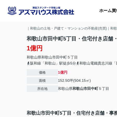
ホーム
買
｜和歌山の土地・戸建て・マンションの不動産(売買)｜和
和歌山市田中町5丁目・住宅付き店舗・事
1億円
マ
和歌山県
和歌山市
田中町
５丁目
収
阪和線「和歌山」駅徒歩5分
和歌山電鐵貴志川線「
1億円
価格
152.50坪(504.15㎡)
面積
和歌山県
和歌山市
田中町
５丁目
所在地
和歌山市田中町5丁目・住宅付き店舗・事