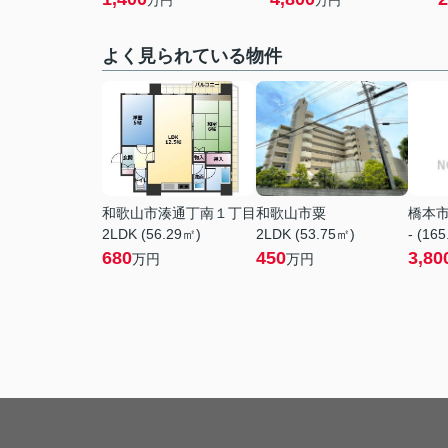
万円
万円
よく見られている物件
和歌山市湊通丁南１丁目
和歌山市粟
橋本
2LDK (56.29㎡)
2LDK (53.75㎡)
- (16
680
450
3,80
万円
万円