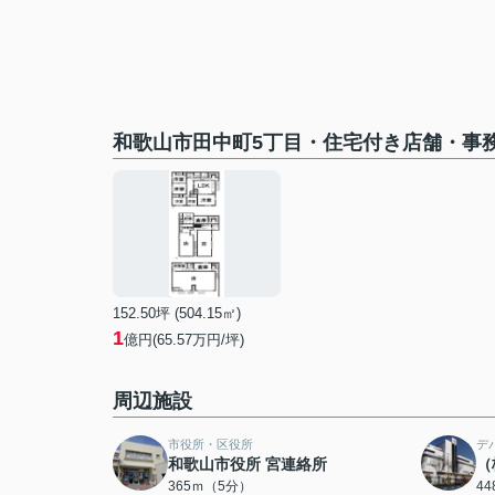
和歌山市田中町5丁目・住宅付き店舗・事務
152.50坪 (504.15㎡)
1
億円(65.57万円/坪)
周辺施設
市役所・区役所
デ
和歌山市役所 宮連絡所
（
365ｍ（5分）
4