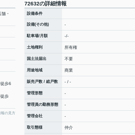
72632の詳細情報
店舗・
設備条件
設備(その他)
-
駐車場/月額
-/-
土地権利
所有権
国土法届出
不要
用途地域
商業
販売戸数 / 総戸数
- / -
 徒歩6
管理形態
-
 徒歩
管理員の勤務形態
-
情報の見方
管理会社
-
取引態様
仲介