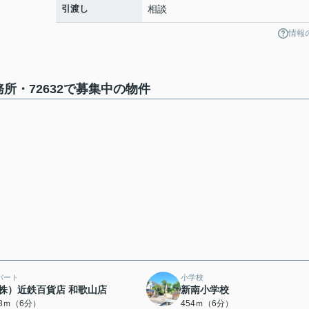
引渡し
相談
情報
所・72632で募集中の物件
パート
小学校
株）近鉄百貨店 和歌山店
新南小学校
48ｍ（6分）
454ｍ（6分）