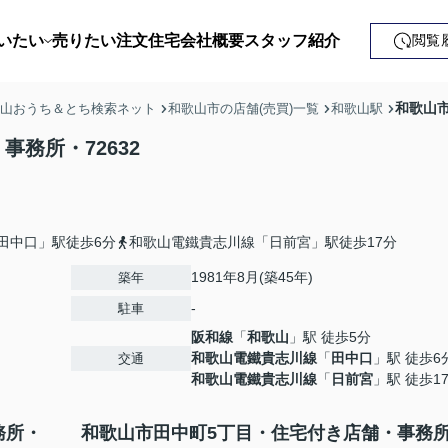
いたい
売りたい
注文住宅
会社概要
スタッフ紹介
閲覧
戸建て
和歌山市
歌山おうち＆とち検索ネット
和歌山市の店舗(売買)一覧
和歌山駅
土地
務所・72632
ンション
益・事業用
田中口」駅徒歩6分
和歌山電鐵貴志川線「日前宮」駅徒歩17分
1981年8月(築45年)
築年
-
駐車
阪和線
「
和歌山
」駅 徒歩5分
和歌山電鐵貴志川線
「
田中口
」駅 徒歩6
交通
和歌山電鐵貴志川線
「
日前宮
」駅 徒歩1
務所・
和歌山市田中町5丁目・住宅付き店舗・事務