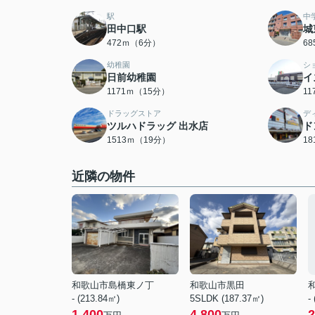
駅
中
田中口駅
城
472ｍ（6分）
6
幼稚園
シ
日前幼稚園
イ
1171ｍ（15分）
1
ドラッグストア
デ
ツルハドラッグ 出水店
ド
1513ｍ（19分）
1
近隣の物件
和歌山市島橋東ノ丁
和歌山市黒田
- (213.84㎡)
5SLDK (187.37㎡)
-
1,400
4,800
2