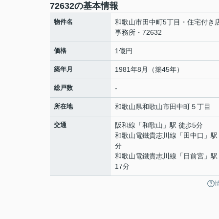
72632の基本情報
物件名
和歌山市田中町5丁目・住宅付き
事務所・72632
価格
1億円
築年月
1981年8月（築45年）
総戸数
-
所在地
和歌山県
和歌山市
田中町
５丁目
交通
阪和線
「
和歌山
」駅 徒歩5分
和歌山電鐵貴志川線
「
田中口
」駅
分
和歌山電鐵貴志川線
「
日前宮
」駅
17分