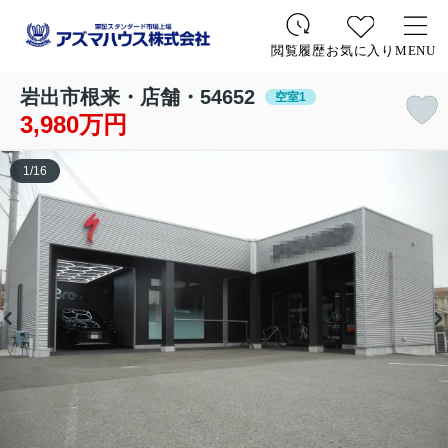
お気に入り
MENU
閲覧履歴
岩出市根来・店舗・54652
空室1
3,980万円
1
/
16