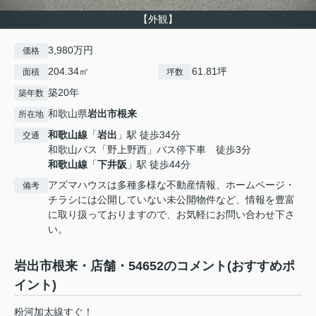
【外観】
3,980万円
価格
204.34㎡
61.81坪
面積
坪数
築20年
築年数
和歌山県
岩出市
根来
所在地
和歌山線
「
岩出
」駅 徒歩34分
交通
和歌山バス「野上野西」バス停下車 徒歩3分
和歌山線
「
下井阪
」駅 徒歩44分
アズマハウスは多種多様な不動産情報、ホームページ・
備考
チラシには公開していない未公開物件など、情報を豊富
に取り扱っておりますので、お気軽にお問い合わせ下さ
い。
岩出市根来・店舗・54652のコメント(おすすめポ
イント)
粉河加太線すぐ！