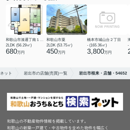
和歌山市湊通丁南１丁目
和歌山市粟
橋本市城山台２丁目
2LDK (56.29㎡)
2LDK (53.75㎡)
- (165.36㎡)
-
680
450
3,800
万円
万円
万円
索ネット
岩出市の店舗(売買)一覧
岩出市根来・店舗・54652
和歌山の不動産物件情報を掲載しています。
和歌山の新築一戸建て・中古物件を含めた物件を幅広く