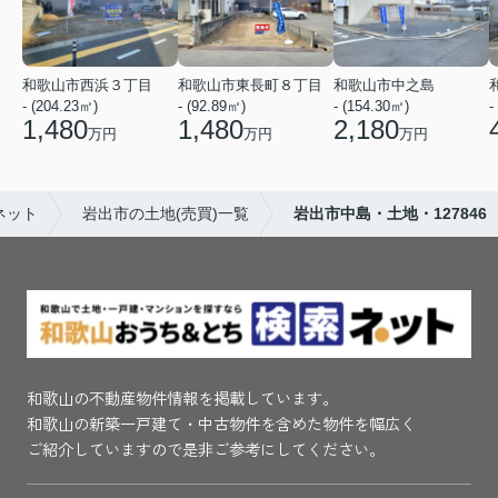
和歌山市西浜３丁目
和歌山市東長町８丁目
和歌山市中之島
- (204.23㎡)
- (92.89㎡)
- (154.30㎡)
-
1,480
1,480
2,180
万円
万円
万円
ネット
岩出市の土地(売買)一覧
岩出市中島・土地・127846
和歌山の不動産物件情報を掲載しています。
和歌山の新築一戸建て・中古物件を含めた物件を幅広く
ご紹介していますので是非ご参考にしてください。