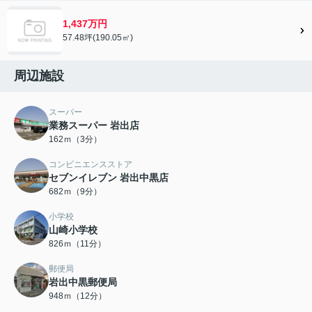
1,437万円
57.48坪(190.05㎡)
周辺施設
スーパー
業務スーパー 岩出店
162ｍ（3分）
コンビニエンスストア
セブンイレブン 岩出中黒店
682ｍ（9分）
小学校
山崎小学校
826ｍ（11分）
郵便局
岩出中黒郵便局
948ｍ（12分）