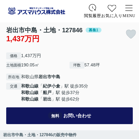
お気に入り
MENU
閲覧履歴
岩出市中島・土地・127846
募集1
1,437万円
1,437万円
価格
190.05㎡
57.48坪
土地面積
坪数
和歌山県
岩出市
中島
所在地
和歌山線
「
紀伊小倉
」駅 徒歩35分
交通
和歌山線
「
船戸
」駅 徒歩37分
和歌山線
「
岩出
」駅 徒歩62分
お問い合わせ
無料
岩出市中島・土地・127846の販売中物件