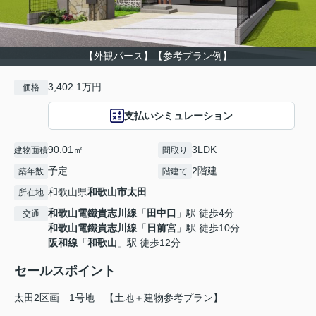
【外観パース】【参考プラン例】
3,402.1万円
価格
支払いシミュレーション
90.01㎡
3LDK
建物面積
間取り
予定
2階建
築年数
階建て
和歌山県
和歌山市
太田
所在地
和歌山電鐵貴志川線
「
田中口
」駅 徒歩4分
交通
和歌山電鐵貴志川線
「
日前宮
」駅 徒歩10分
阪和線
「
和歌山
」駅 徒歩12分
セールスポイント
太田2区画 1号地 【土地＋建物参考プラン】