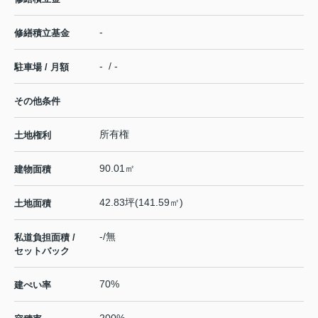
-
修繕積立基金
- / -
駐車場 / 月額
その他条件
所有権
土地権利
90.01㎡
建物面積
42.83坪(141.59㎡)
土地面積
-/無
私道負担面積 /
セットバック
70%
建ぺい率
200%