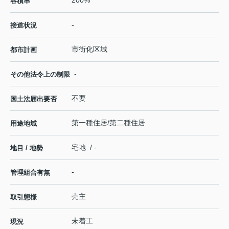
容積率
-
接道状況
市街化区域
都市計画
-
その他法令上の制限
不要
国土法届出要否
第一種住居/第二種住居
用途地域
宅地 / -
地目 / 地勢
-
管理組合有無
売主
取引態様
未着工
現況