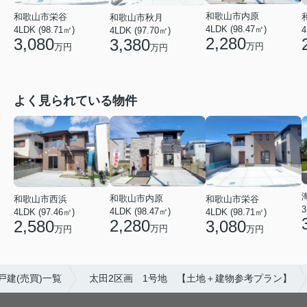
和歌山市内原
和歌山市栄谷
和歌山市秋月
4LDK (98.47㎡)
4LDK (98.71㎡)
4
4LDK (97.70㎡)
2,280
3,080
3,380
万円
万円
万円
よく見られている物件
和歌山市内原
和歌山市栄谷
和歌山市西浜
3
4LDK (98.47㎡)
4LDK (98.71㎡)
4LDK (97.46㎡)
2,280
3,080
2,580
万円
万円
万円
戸建(売買)一覧
太田2区画 1号地 【土地＋建物参考プラン】