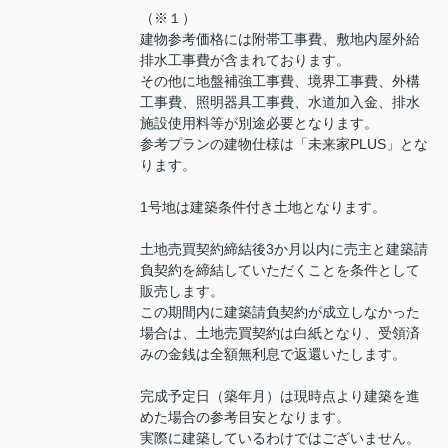
（※１）
建物参考価格には附帯工事費、敷地内屋外給
排水工事費が含まれております。
その他に地盤補強工事費、境界工事費、外構
工事費、照明器具工事費、水道加入金、排水
施設使用料等が別途必要となります。
参考プランの建物仕様は「未来家PLUS」とな
ります。
1号地は建築条件付き土地となります。
土地売買契約締結後3か月以内に売主と建築請
負契約を締結していただくことを条件として
販売します。
この期間内に建築請負契約が成立しなかった
場合は、土地売買契約は白紙となり、受領済
みの金銭は全額無利息で返還いたします。
完成予定日（築年月）は現時点より建築を進
めた場合の参考目安となります。
実際に建築しているわけではございません。