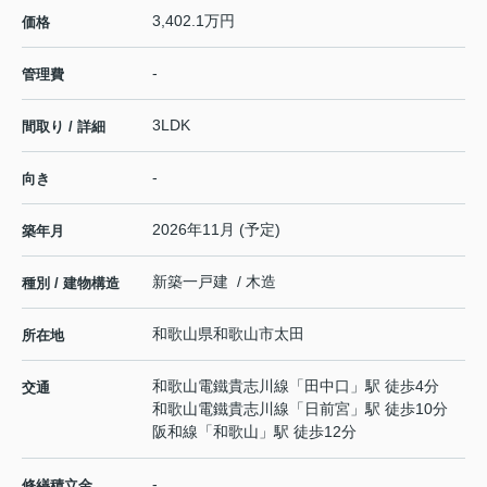
3,402.1万円
価格
-
管理費
3LDK
間取り / 詳細
-
向き
2026年11月 (予定)
築年月
新築一戸建 / 木造
種別 / 建物構造
和歌山県
和歌山市
太田
所在地
和歌山電鐵貴志川線
「
田中口
」駅 徒歩4分
交通
和歌山電鐵貴志川線
「
日前宮
」駅 徒歩10分
阪和線
「
和歌山
」駅 徒歩12分
-
修繕積立金