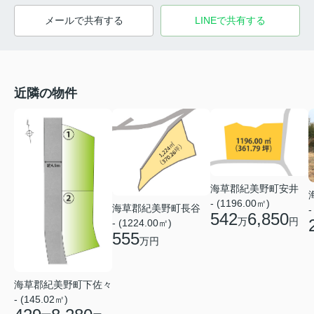
メールで共有する
LINEで共有する
近隣の物件
海草郡紀美野町安井
- (1196.00㎡)
海草郡紀美野町長谷
-
542
6,850
万
円
- (1224.00㎡)
555
万円
海草郡紀美野町下佐々
- (145.02㎡)