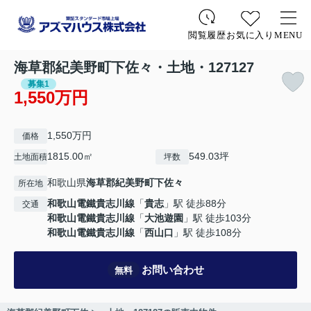
お気に入り
MENU
閲覧履歴
海草郡紀美野町下佐々・土地・127127
募集1
1,550万円
1,550万円
価格
1815.00㎡
549.03坪
土地面積
坪数
和歌山県
海草郡紀美野町
下佐々
所在地
和歌山電鐵貴志川線
「
貴志
」駅 徒歩88分
交通
和歌山電鐵貴志川線
「
大池遊園
」駅 徒歩103分
和歌山電鐵貴志川線
「
西山口
」駅 徒歩108分
お問い合わせ
無料