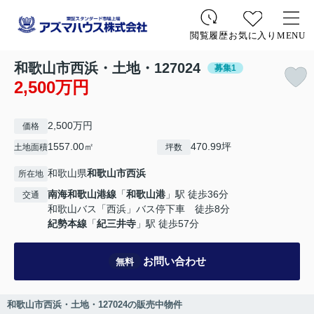
お気に入り
MENU
閲覧履歴
和歌山市西浜・土地・127024
募集1
2,500万円
2,500万円
価格
1557.00㎡
470.99坪
土地面積
坪数
和歌山県
和歌山市
西浜
所在地
南海和歌山港線
「
和歌山港
」駅 徒歩36分
交通
和歌山バス「西浜」バス停下車 徒歩8分
紀勢本線
「
紀三井寺
」駅 徒歩57分
お問い合わせ
無料
和歌山市西浜・土地・127024の販売中物件