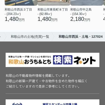
和歌山市西浜３丁目
和歌山市東長町８丁目
和歌山市中之島
- (204.23㎡)
- (92.89㎡)
- (154.30㎡)
-
1,480
1,480
2,180
万円
万円
万円
ト
和歌山市の土地(売買)一覧
和歌山市西浜・土地・127024
和歌山の不動産物件情報を掲載しています。
和歌山の新築一戸建て・中古物件を含めた物件を幅広く
ご紹介していますので是非ご参考にしてください。