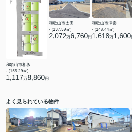
和歌山市太田
和歌山市津秦
- (137.59㎡)
- (149.44㎡)
2,072
6,760
1,618
1,600
万
円
万
和歌山市相坂
- (155.29㎡)
1,117
8,860
万
円
よく見られている物件