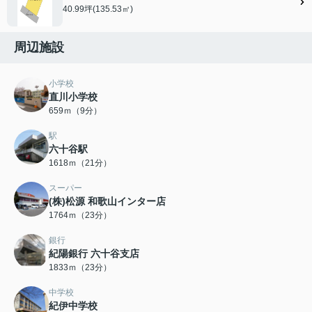
40.99坪(135.53㎡)
周辺施設
小学校
直川小学校
659ｍ（9分）
駅
六十谷駅
1618ｍ（21分）
スーパー
(株)松源 和歌山インター店
1764ｍ（23分）
銀行
紀陽銀行 六十谷支店
1833ｍ（23分）
中学校
紀伊中学校