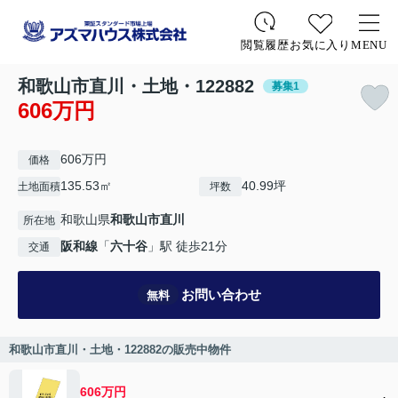
お気に入り
MENU
閲覧履歴
和歌山市直川・土地・122882
募集1
606万円
606万円
価格
135.53㎡
40.99坪
土地面積
坪数
和歌山県
和歌山市
直川
所在地
阪和線
「
六十谷
」駅 徒歩21分
交通
お問い合わせ
無料
和歌山市直川・土地・122882の販売中物件
606万円