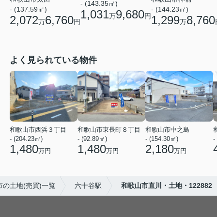
- (143.35㎡)
- (137.59㎡)
- (144.23㎡)
1,031
9,680
万
円
2,072
6,760
1,299
8,760
万
円
万
よく見られている物件
和歌山市西浜３丁目
和歌山市東長町８丁目
和歌山市中之島
- (204.23㎡)
- (92.89㎡)
- (154.30㎡)
-
1,480
1,480
2,180
万円
万円
万円
市の土地(売買)一覧
六十谷駅
和歌山市直川・土地・122882