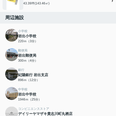
43.39坪(143.46㎡)
周辺施設
小学校
岩出小学校
220ｍ（3分）
郵便局
岩出郵便局
300ｍ（4分）
銀行
紀陽銀行 岩出支店
896ｍ（12分）
中学校
岩出中学校
1946ｍ（25分）
コンビニエンスストア
デイリーヤマザキ貴志川町丸栖店