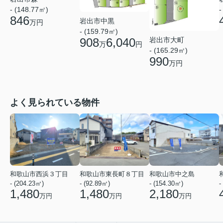
- (148.77㎡)
-
846
岩出市中黒
万円
- (159.79㎡)
岩出市大町
908
6,040
万
円
- (165.29㎡)
990
万円
よく見られている物件
和歌山市西浜３丁目
和歌山市東長町８丁目
和歌山市中之島
- (204.23㎡)
- (92.89㎡)
- (154.30㎡)
-
1,480
1,480
2,180
万円
万円
万円