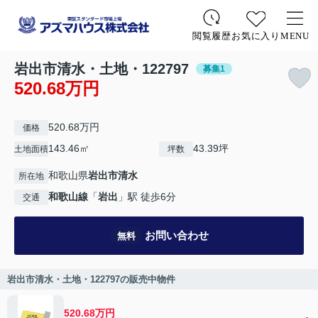
お気に入り
MENU
閲覧履歴
岩出市清水・土地・122797
募集1
520.68万円
520.68万円
価格
143.46㎡
43.39坪
土地面積
坪数
和歌山県
岩出市
清水
所在地
和歌山線
「
岩出
」駅 徒歩6分
交通
お問い合わせ
無料
岩出市清水・土地・122797の販売中物件
520.68万円