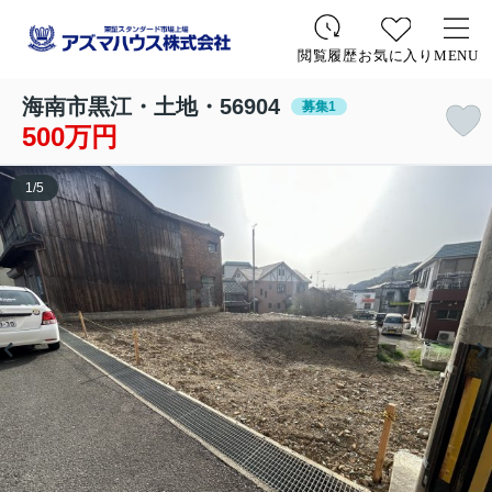
お気に入り
MENU
閲覧履歴
海南市黒江・土地・56904
募集1
500万円
1
/
5