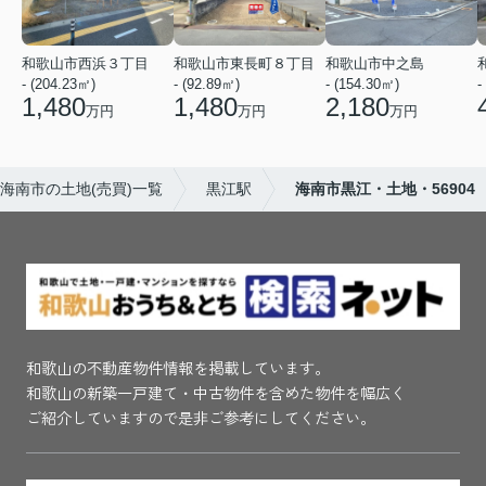
和歌山市西浜３丁目
和歌山市東長町８丁目
和歌山市中之島
- (204.23㎡)
- (92.89㎡)
- (154.30㎡)
-
1,480
1,480
2,180
万円
万円
万円
海南市の土地(売買)一覧
黒江駅
海南市黒江・土地・56904
和歌山の不動産物件情報を掲載しています。
和歌山の新築一戸建て・中古物件を含めた物件を幅広く
ご紹介していますので是非ご参考にしてください。