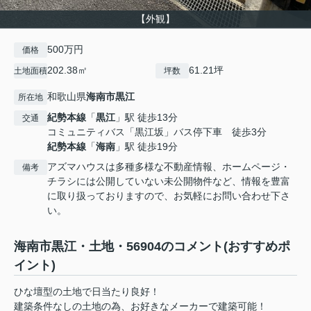
【外観】
500万円
価格
202.38㎡
61.21坪
土地面積
坪数
和歌山県
海南市
黒江
所在地
紀勢本線
「
黒江
」駅 徒歩13分
交通
コミュニティバス「黒江坂」バス停下車 徒歩3分
紀勢本線
「
海南
」駅 徒歩19分
アズマハウスは多種多様な不動産情報、ホームページ・
備考
チラシには公開していない未公開物件など、情報を豊富
に取り扱っておりますので、お気軽にお問い合わせ下さ
い。
海南市黒江・土地・56904のコメント(おすすめポ
イント)
ひな壇型の土地で日当たり良好！
建築条件なしの土地の為、お好きなメーカーで建築可能！