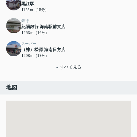
黒江駅
1125ｍ（15分）
銀行
紀陽銀行 海南駅前支店
1253ｍ（16分）
スーパー
（株）松源 海南日方店
1298ｍ（17分）
すべて見る
地図