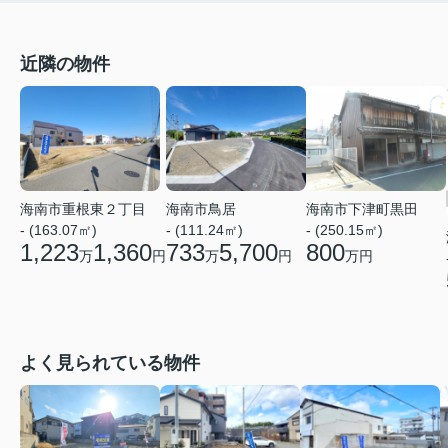
近隣の物件
海南市重根東２丁目
海南市鳥居
海南市下津町黒田
- (163.07㎡)
- (111.24㎡)
- (250.15㎡)
1,223
1,360
733
5,700
800
万
円
万
円
万円
よく見られている物件