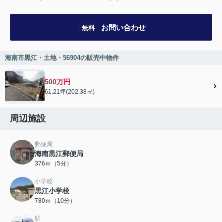
お問い合わせ
無料
海南市黒江・土地・56904の販売中物件
500万円
61.21坪(202.38㎡)
周辺施設
郵便局
海南黒江郵便局
376ｍ（5分）
小学校
黒江小学校
780ｍ（10分）
駅