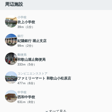
周辺施設
小学校
吹上小学校
39ｍ（1分）
銀行
紀陽銀行 堀止支店
99ｍ（2分）
郵便局
和歌山堀止郵便局
333ｍ（5分）
コンビニエンスストア
ファミリーマート 和歌山小松原店
477ｍ（6分）
中学校
西和中学校
631ｍ（8分）
すべて見る