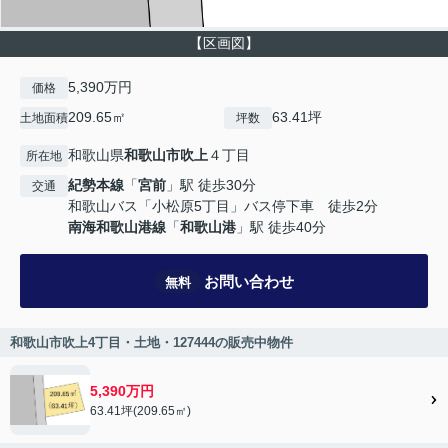
【区画図】
5,390万円
価格
209.65㎡
63.41坪
土地面積
坪数
和歌山県
和歌山市
吹上
４丁目
所在地
紀勢本線
「
宮前
」駅 徒歩30分
交通
和歌山バス「小松原5丁目」バス停下車 徒歩2分
南海和歌山港線
「
和歌山港
」駅 徒歩40分
お問い合わせ
無料
和歌山市吹上4丁目・土地・127444の販売中物件
5,390万円
63.41坪(209.65㎡)