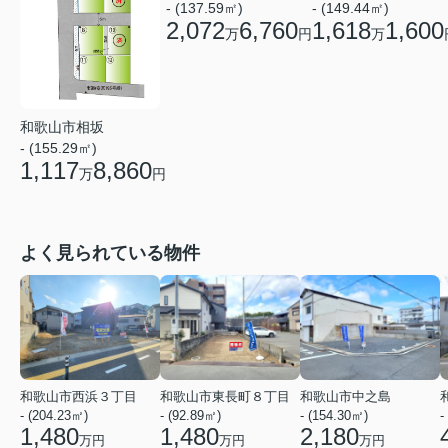
- (137.59㎡)
- (149.44㎡)
2,072
6,760
1,618
1,600
万
円
万
和歌山市相坂
- (155.29㎡)
1,117
8,860
万
円
よく見られている物件
和歌山市西浜３丁目
和歌山市東長町８丁目
和歌山市中之島
- (204.23㎡)
- (92.89㎡)
- (154.30㎡)
-
1,480
1,480
2,180
万円
万円
万円