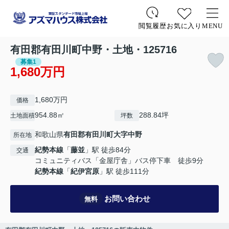
お気に入り
MENU
閲覧履歴
有田郡有田川町中野・土地・125716
募集1
1,680万円
1,680万円
価格
954.88㎡
288.84坪
土地面積
坪数
和歌山県
有田郡有田川町
大字中野
所在地
紀勢本線
「
藤並
」駅 徒歩84分
交通
コミュニティバス「金屋庁舎」バス停下車 徒歩9分
紀勢本線
「
紀伊宮原
」駅 徒歩111分
お問い合わせ
無料