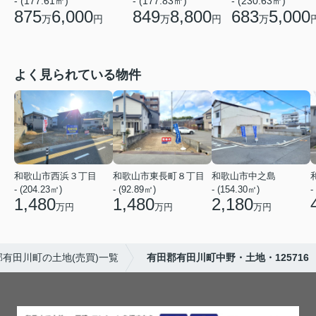
- (177.61㎡)
- (177.83㎡)
- (230.63㎡)
875
6,000
849
8,800
683
5,000
万
円
万
円
万
よく見られている物件
和歌山市西浜３丁目
和歌山市東長町８丁目
和歌山市中之島
- (204.23㎡)
- (92.89㎡)
- (154.30㎡)
-
1,480
1,480
2,180
万円
万円
万円
郡有田川町の土地(売買)一覧
有田郡有田川町中野・土地・125716