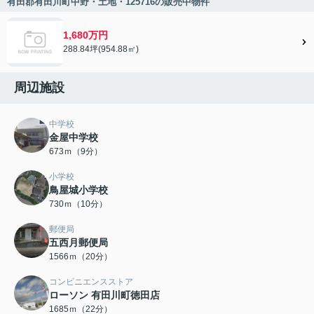
有田郡有田川町中野・土地・125716の販売中物件
1,680万円
288.84坪(954.88㎡)
周辺施設
中学校
金屋中学校
673ｍ（9分）
小学校
鳥屋城小学校
730ｍ（10分）
郵便局
五西月郵便局
1566ｍ（20分）
コンビニエンスストア
ローソン 有田川町徳田店
1685ｍ（22分）