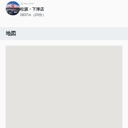
スーパー
松源・下津店
1837ｍ（23分）
地図