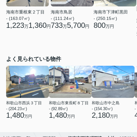
海南市重根東２丁目
海南市鳥居
海南市下津町黒田
- (163.07㎡)
- (111.24㎡)
- (250.15㎡)
1,223
1,360
733
5,700
800
万
円
万
円
万円
よく見られている物件
和歌山市西浜３丁目
和歌山市東長町８丁目
和歌山市中之島
- (204.23㎡)
- (92.89㎡)
- (154.30㎡)
-
1,480
1,480
2,180
万円
万円
万円