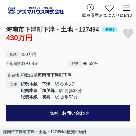
お気に入り
MENU
閲覧履歴
海南市下津町下津・土地・127494
募集1
430万円
430万円
価格
319.08㎡
96.52坪
土地面積
坪数
和歌山県
海南市
下津町下津
所在地
紀勢本線
「
下津
」駅 徒歩5分
交通
紀勢本線
「
加茂郷
」駅 徒歩33分
紀勢本線
「
初島
」駅 徒歩52分
お問い合わせ
無料
海南市下津町下津・土地・127494の販売中物件