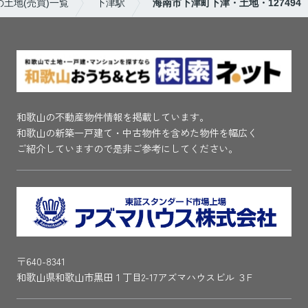
土地(売買)一覧
下津駅
海南市下津町下津・土地・127494
和歌山の不動産物件情報を掲載しています。
和歌山の新築一戸建て・中古物件を含めた物件を幅広く
ご紹介していますので是非ご参考にしてください。
〒640-8341
和歌山県和歌山市黒田１丁目2-17アズマハウスビル ３F