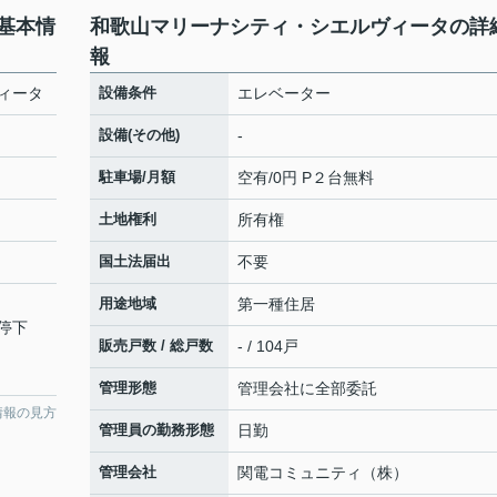
基本情
和歌山マリーナシティ・シエルヴィータの詳
報
ィータ
設備条件
エレベーター
設備(その他)
-
駐車場/月額
空有/0円 P２台無料
土地権利
所有権
国土法届出
不要
用途地域
第一種住居
停下
販売戸数 / 総戸数
- / 104戸
管理形態
管理会社に全部委託
情報の見方
管理員の勤務形態
日勤
管理会社
関電コミュニティ（株）