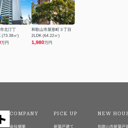
市北汀丁
和歌山市屋形町３丁目
 (73.38㎡)
2LDK (64.22㎡)
0
1,980
万円
万円
COMPANY
PICK UP
NEW HOU
会社概要
新築戸建て
和歌山市新築戸