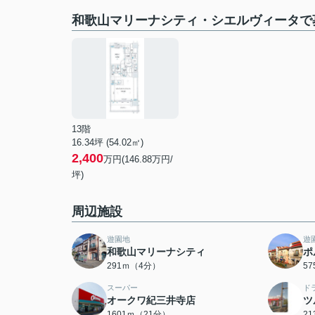
和歌山マリーナシティ・シエルヴィータで
13階
16.34坪 (54.02㎡)
2,400
万円(146.88万円/
坪)
周辺施設
遊園地
遊
和歌山マリーナシティ
ポ
291ｍ（4分）
5
スーパー
ド
オークワ紀三井寺店
ツ
1601ｍ（21分）
2