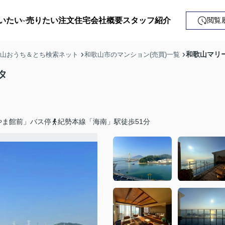
いたい
売りたい
注文住宅
会社概要
スタッフ紹介
閲覧
戸建て
和歌山マリ
歌山おうち＆とち検索ネット
和歌山市のマンション(売買)一覧
土地
タ
ンション
益・事業用
やま館前」バス停
紀勢本線「海南」駅徒歩51分