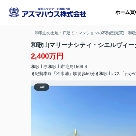
ホーム
買
｜和歌山の土地・戸建て・マンションの不動産(売買)｜和
和歌山マリーナシティ・シエルヴィー
2,400万円
マ
和歌山県
和歌山市
毛見
1508-4
収
紀勢本線「冷水浦」駅徒歩50分
和歌山バス「わか
1
/
40