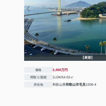
【展望】
2,400万円
価格
1LDK/54.02㎡
間取り/面積
和歌山県
和歌山市
毛見
1508-4
所在地