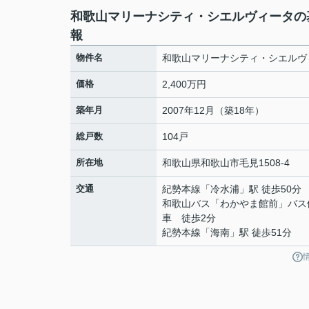
和歌山マリーナシティ・シエルヴィータの
報
物件名
和歌山マリーナシティ・シエルヴ
価格
2,400万円
築年月
2007年12月（築18年）
総戸数
104戸
所在地
和歌山県
和歌山市
毛見
1508-4
交通
紀勢本線
「
冷水浦
」駅 徒歩50分
和歌山バス「わかやま館前」バス
車 徒歩2分
紀勢本線
「
海南
」駅 徒歩51分