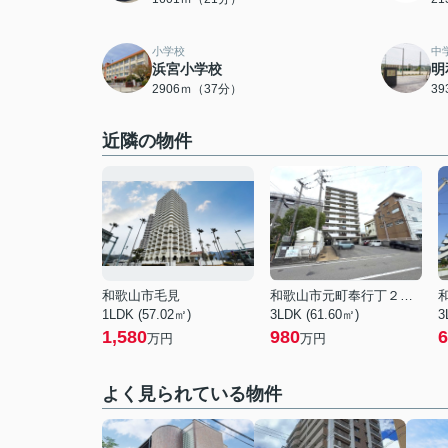
小学校
中
浜宮小学校
明
2906ｍ（37分）
3
近隣の物件
和歌山市毛見
和歌山市元町奉行丁２丁目
1LDK (57.02㎡)
3LDK (61.60㎡)
3
1,580
980
6
万円
万円
よく見られている物件