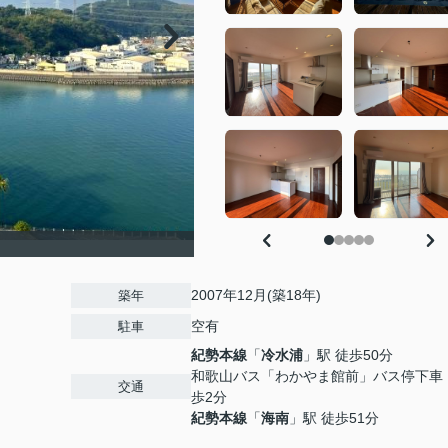
2007年12月(築18年)
築年
空有
駐車
紀勢本線
「
冷水浦
」駅 徒歩50分
和歌山バス「わかやま館前」バス停下車
交通
歩2分
紀勢本線
「
海南
」駅 徒歩51分