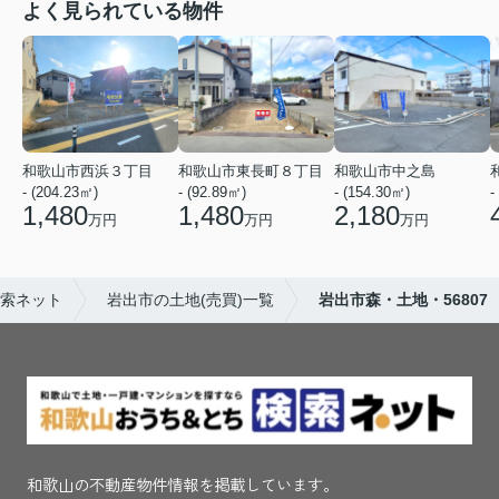
よく見られている物件
和歌山市西浜３丁目
和歌山市東長町８丁目
和歌山市中之島
- (204.23㎡)
- (92.89㎡)
- (154.30㎡)
-
1,480
1,480
2,180
万円
万円
万円
検索ネット
岩出市の土地(売買)一覧
岩出市森・土地・56807
和歌山の不動産物件情報を掲載しています。