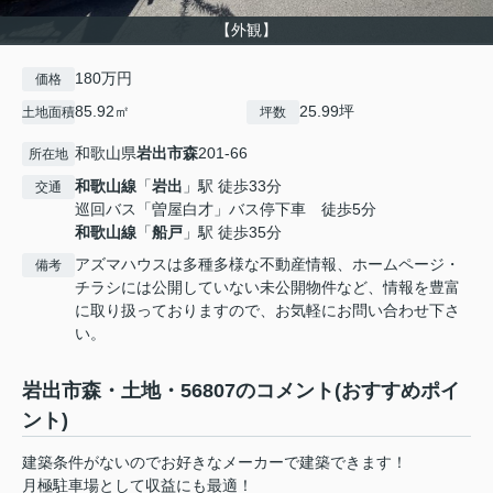
【外観】
180万円
価格
85.92㎡
25.99坪
土地面積
坪数
和歌山県
岩出市
森
201-66
所在地
和歌山線
「
岩出
」駅 徒歩33分
交通
巡回バス「曽屋白才」バス停下車 徒歩5分
和歌山線
「
船戸
」駅 徒歩35分
アズマハウスは多種多様な不動産情報、ホームページ・
備考
チラシには公開していない未公開物件など、情報を豊富
に取り扱っておりますので、お気軽にお問い合わせ下さ
い。
岩出市森・土地・56807のコメント(おすすめポイ
ント)
建築条件がないのでお好きなメーカーで建築できます！
月極駐車場として収益にも最適！