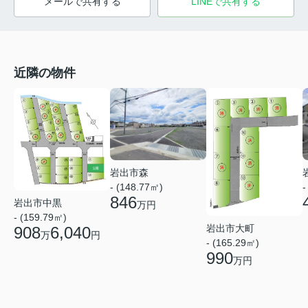
メールで共有する
LINEで共有する
近隣の物件
岩出市森
- (148.77㎡)
-
846
岩出市中黒
万円
- (159.79㎡)
岩出市大町
908
6,040
万
円
- (165.29㎡)
990
万円