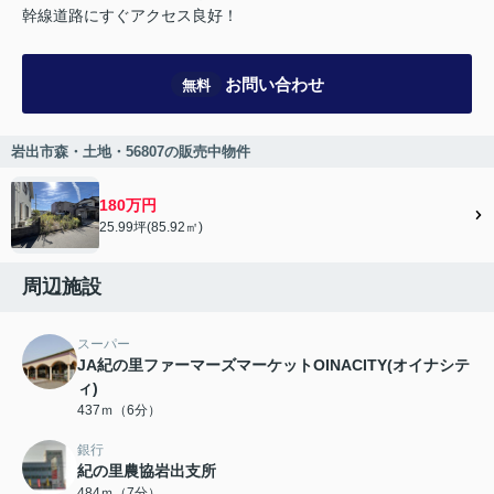
幹線道路にすぐアクセス良好！
お問い合わせ
無料
岩出市森・土地・56807の販売中物件
180万円
25.99坪(85.92㎡)
周辺施設
スーパー
JA紀の里ファーマーズマーケットOINACITY(オイナシテ
ィ)
437ｍ（6分）
銀行
紀の里農協岩出支所
484ｍ（7分）