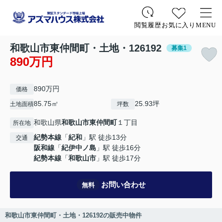
お気に入り
MENU
閲覧履歴
和歌山市東仲間町・土地・126192
募集1
890万円
890万円
価格
85.75㎡
25.93坪
土地面積
坪数
和歌山県
和歌山市
東仲間町
１丁目
所在地
紀勢本線
「
紀和
」駅 徒歩13分
交通
阪和線
「
紀伊中ノ島
」駅 徒歩16分
紀勢本線
「
和歌山市
」駅 徒歩17分
お問い合わせ
無料
和歌山市東仲間町・土地・126192の販売中物件