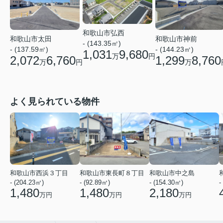
和歌山市弘西
和歌山市太田
和歌山市神前
- (143.35㎡)
- (137.59㎡)
- (144.23㎡)
1,031
9,680
万
円
2,072
6,760
1,299
8,760
万
円
万
よく見られている物件
和歌山市西浜３丁目
和歌山市東長町８丁目
和歌山市中之島
- (204.23㎡)
- (92.89㎡)
- (154.30㎡)
-
1,480
1,480
2,180
万円
万円
万円