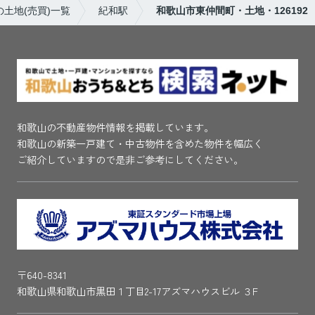
土地(売買)一覧
紀和駅
和歌山市東仲間町・土地・126192
和歌山の不動産物件情報を掲載しています。
和歌山の新築一戸建て・中古物件を含めた物件を幅広く
ご紹介していますので是非ご参考にしてください。
〒640-8341
和歌山県和歌山市黒田１丁目2-17アズマハウスビル ３F