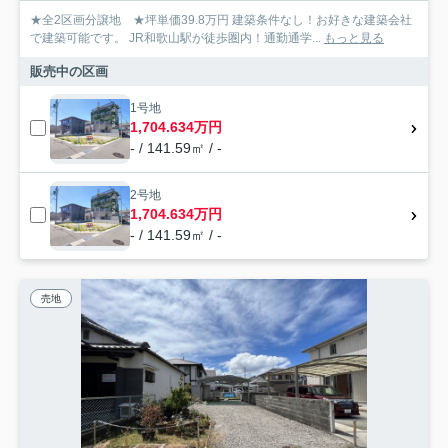
★全2区画分譲地 ★坪単価39.8万円 建築条件なし！お好きな建築会社
で建築可能です。 JR和歌山駅が徒歩圏内！通勤通学...
もっと見る
販売中の区画
1号地
1,704.634万円
- / 141.59㎡ / -
2号地
1,704.634万円
- / 141.59㎡ / -
売地