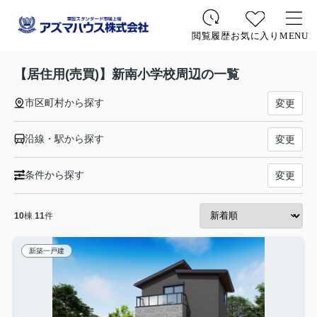
お気に入り
MENU
閲覧履歴
【居住用(売買)】新南小学校周辺の一覧
市区町村から探す
変更
沿線・駅から探す
変更
条件から探す
変更
10
棟
11
件
新築一戸建