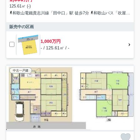
125.61㎡ (-)
和歌山電鐵貴志川線「田中口」駅 徒歩7分
和歌山バス「吹屋町4丁目」バス停下車 徒歩6分
販売中の区画
1,000万円
- / 125.61㎡ / -
中古一戸建