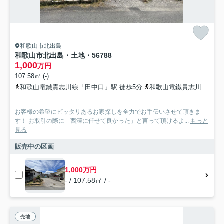
和歌山市北出島
和歌山市北出島・土地・56788
1,000
万円
107.58㎡ (-)
和歌山電鐵貴志川線「田中口」駅 徒歩5分
和歌山電鐵貴志川線「日前宮」駅 徒歩11分
お客様の希望にピッタリあるお家探しを全力でお手伝いさせて頂きま
す！ お取引の際に「西澤に任せて良かった」と言って頂けるよ...
もっと
見る
販売中の区画
1,000万円
- / 107.58㎡ / -
売地