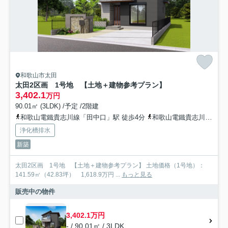
和歌山市太田
太田2区画 1号地 【土地＋建物参考プラン】
3,402.1
万円
90.01㎡ (3LDK) /予定 /2階建
和歌山電鐵貴志川線「田中口」駅 徒歩4分
和歌山電鐵貴志川線「日前宮」駅 徒歩10分
浄化槽排水
新築
太田2区画 1号地 【土地＋建物参考プラン】 土地価格（1号地）：
141.59㎡（42.83坪） 1,618.9万円 ...
もっと見る
販売中の物件
3,402.1万円
- / 90.01㎡ / 3LDK