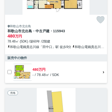
和歌山市北出島
和歌山市北出島・中古戸建・115943
480
万円
78.48㎡ (5DK) /築60年 /2階建
和歌山電鐵貴志川線「田中口」駅 徒歩9分
和歌山電鐵貴志川線「日前宮」駅 徒歩16分
販売中の物件
480万円
- / 78.48㎡ / 5DK
売地