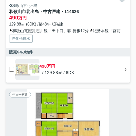
和歌山市北出島
和歌山市北出島・中古戸建・114626
490
万円
129.88㎡ (6DK) /築48年 /2階建
和歌山電鐵貴志川線「田中口」駅 徒歩12分
紀勢本線「宮前」駅 徒歩18分
浄化槽排水
販売中の物件
490万円
- / 129.88㎡ / 6DK
中古一戸建