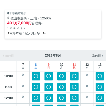
和歌山市船所
和歌山市船所・土地・125902
491
7,000
万
円
管理費
-
108.39㎡（-）
南海本線「紀ノ川」駅
-
2026年8月
前の週
次の週
7
8
9
10
11
12
13
金
土
日
月
祝
水
木
10:00
11:00
12:00