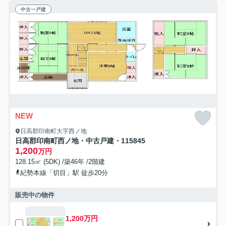
中古一戸建
NEW
日高郡印南町大字西ノ地
日高郡印南町西ノ地・中古戸建・115845
1,200
万円
128.15㎡ (5DK) /築46年 /2階建
紀勢本線「切目」駅 徒歩20分
販売中の物件
1,200万円