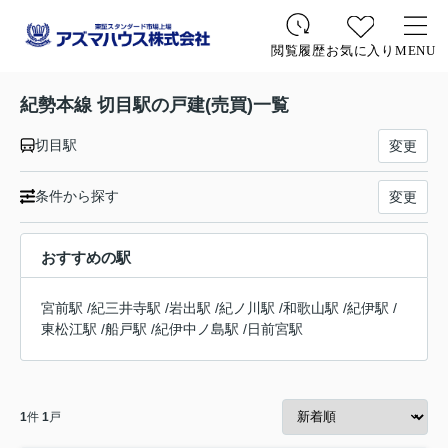
お気に入り
MENU
閲覧履歴
紀勢本線 切目駅の戸建(売買)一覧
切目駅
変更
条件から探す
変更
おすすめの駅
宮前駅
/
紀三井寺駅
/
岩出駅
/
紀ノ川駅
/
和歌山駅
/
紀伊駅
/
東松江駅
/
船戸駅
/
紀伊中ノ島駅
/
日前宮駅
1
件
1
戸