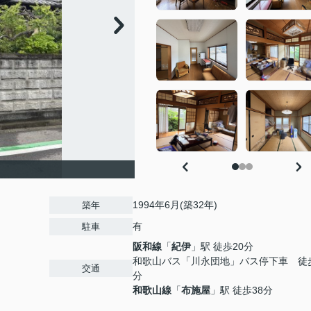
1994年6月(築32年)
築年
有
駐車
阪和線
「
紀伊
」駅 徒歩20分
和歌山バス「川永団地」バス停下車 徒
交通
分
和歌山線
「
布施屋
」駅 徒歩38分