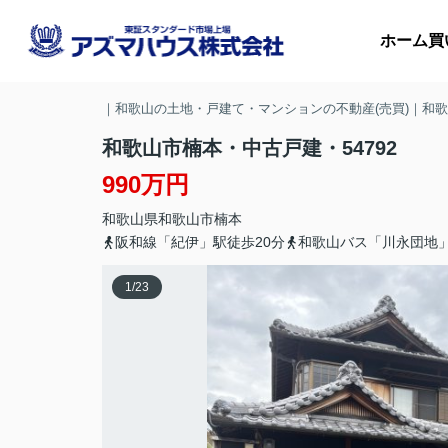
ホーム
買
｜和歌山の土地・戸建て・マンションの不動産(売買)｜和
和歌山市楠本・中古戸建・54792
990万円
マ
和歌山県
和歌山市
楠本
収
阪和線「紀伊」駅徒歩20分
和歌山バス「川永団地
1
/
23