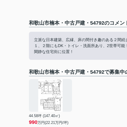
和歌山市楠本・中古戸建・54792のコメン
立派な日本建築、広縁、床の間付き趣のある２間続
１、２階にもDK・トイレ・洗面所あり、2世帯可能
閑静な住宅街に位置！
和歌山市楠本・中古戸建・54792で募集中
44.58坪 (147.40㎡)
990
万円(22.21万円/坪)