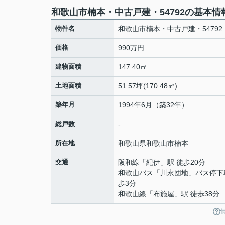
和歌山市楠本・中古戸建・54792の基本情
物件名
和歌山市楠本・中古戸建・54792
価格
990万円
建物面積
147.40㎡
土地面積
51.57坪(170.48㎡)
築年月
1994年6月（築32年）
総戸数
-
所在地
和歌山県
和歌山市
楠本
交通
阪和線
「
紀伊
」駅 徒歩20分
和歌山バス「川永団地」バス停下
歩3分
和歌山線
「
布施屋
」駅 徒歩38分