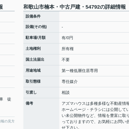
報
和歌山市楠本・中古戸建・54792の詳細情報
設備条件
設備(その他)
-
駐車場/月額
有/0円
土地権利
所有権
国土法届出
不要
用途地域
第一種低層住居専用
取引態様
専任媒介
引渡し
相談
車 徒
備考
アズマハウスは多種多様な不動産情
ホームページ・チラシには公開して
い未公開物件など、情報を豊富に取
っておりますので、お気軽にお問い
情報の見方
せ下さい。