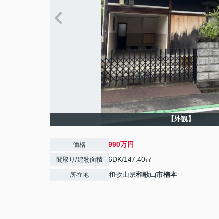
【外観】
990万円
価格
6DK/147.40㎡
間取り/建物面積
和歌山県
和歌山市
楠本
所在地