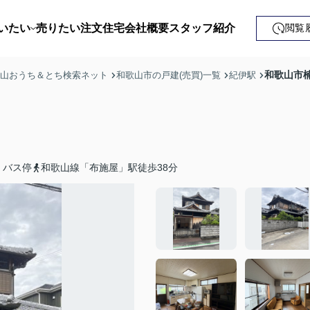
いたい
売りたい
注文住宅
会社概要
スタッフ紹介
閲覧
戸建て
和歌山市楠
歌山おうち＆とち検索ネット
和歌山市の戸建(売買)一覧
紀伊駅
土地
ンション
益・事業用
」バス停
和歌山線「布施屋」駅徒歩38分