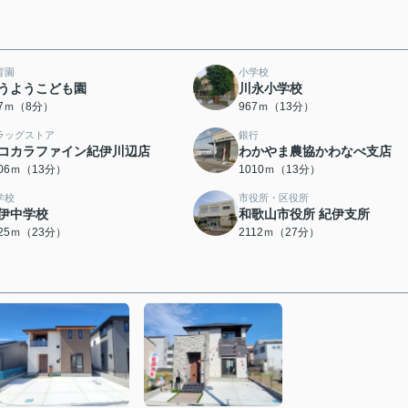
育園
小学校
うようこども園
川永小学校
87ｍ（8分）
967ｍ（13分）
ラッグストア
銀行
コカラファイン紀伊川辺店
わかやま農協かわなべ支店
006ｍ（13分）
1010ｍ（13分）
学校
市役所・区役所
伊中学校
和歌山市役所 紀伊支所
825ｍ（23分）
2112ｍ（27分）