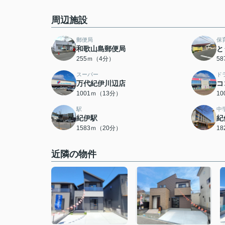
周辺施設
郵便局
保
和歌山島郵便局
と
255ｍ（4分）
5
スーパー
ド
万代紀伊川辺店
コ
1001ｍ（13分）
1
駅
中
紀伊駅
紀
1583ｍ（20分）
1
近隣の物件