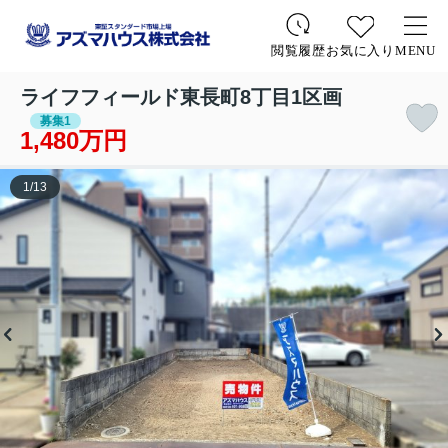
お気に入り
MENU
閲覧履歴
ライフフィールド東長町8丁目1区画
募集1
1,480万円
1
/
13