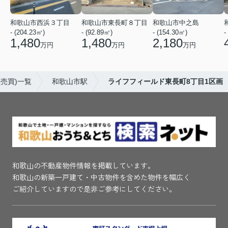
和歌山市西浜３丁目
和歌山市東長町８丁目
和歌山市中之島
- (204.23㎡)
- (92.89㎡)
- (154.30㎡)
-
1,480
1,480
2,180
万円
万円
万円
売買)一覧
和歌山市駅
ライフフィールド東長町8丁目1区画
和歌山の不動産物件情報を掲載しています。
和歌山の新築一戸建て・中古物件を含めた物件を幅広く
ご紹介していますので是非ご参考にしてください。