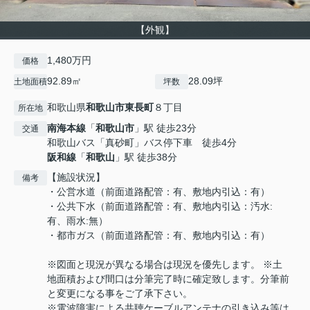
【外観】
1,480万円
価格
92.89㎡
28.09坪
土地面積
坪数
和歌山県
和歌山市
東長町
８丁目
所在地
南海本線
「
和歌山市
」駅 徒歩23分
交通
和歌山バス「真砂町」バス停下車 徒歩4分
阪和線
「
和歌山
」駅 徒歩38分
【施設状況】
備考
・公営水道（前面道路配管：有、敷地内引込：有）
・公共下水（前面道路配管：有、敷地内引込：汚水:
有、雨水:無）
・都市ガス（前面道路配管：有、敷地内引込：有）
※図面と現況が異なる場合は現況を優先します。 ※土
地面積および間口は分筆完了時に確定致します。分筆前
と変更になる事をご了承下さい。
※電波障害による共聴ケーブルアンテナの引き込み等は