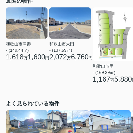
近隣の物件
和歌山市津秦
和歌山市太田
- (149.44㎡)
- (137.59㎡)
1,618
1,600
2,072
6,760
万
円
万
円
和歌山市里
- (169.29㎡)
1,167
5,880
万
よく見られている物件