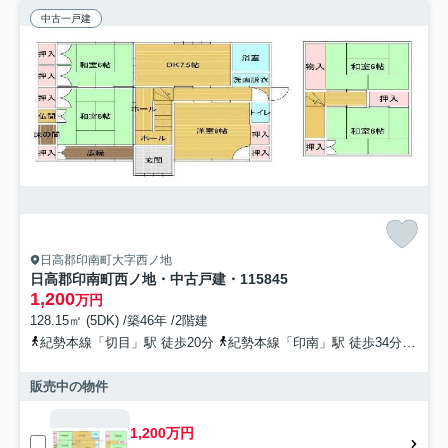
中古一戸建
日高郡印南町大字西ノ地
日高郡印南町西ノ地・中古戸建・115845
1,200
万円
128.15㎡ (5DK) /築46年 /2階建
紀勢本線「切目」駅 徒歩20分
紀勢本線「印南」駅 徒歩34分
紀勢
販売中の物件
1,200万円