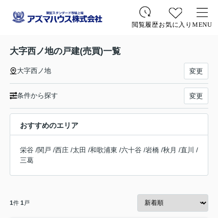
お気に入り
MENU
閲覧履歴
大字西ノ地の戸建(売買)一覧
大字西ノ地
変更
条件から探す
変更
おすすめのエリア
栄谷
/
関戸
/
西庄
/
太田
/
和歌浦東
/
六十谷
/
岩橋
/
秋月
/
直川
/
三葛
1
件
1
戸